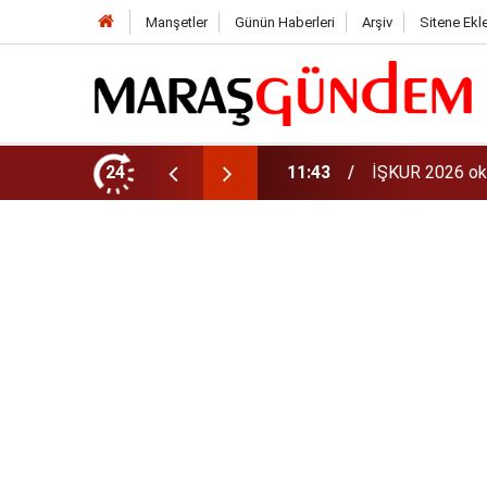
Manşetler
Günün Haberleri
Arşiv
Sitene Ekl
aman? 81 ilde 30 bin personel alınacak
24
11:40
iPhone 18 Ne Z