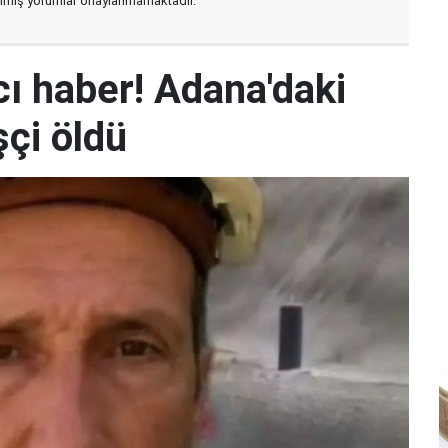
zılmış yorumlar onaylanmamaktadır.
ı haber! Adana'daki
şçi öldü