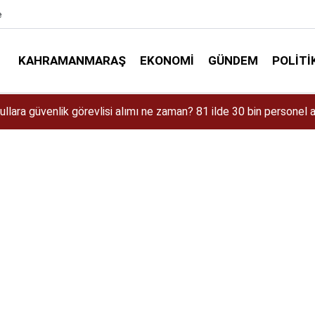
e
KAHRAMANMARAŞ
EKONOMI
GÜNDEM
POLITI
aman Çıkacak? iPhone 18 Pro Max Özellikleri ve Tahmini Fiyatı