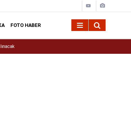
KA
FOTO HABER
11:39
İlkay Çiçek Kimdir? İlkay Çiçek Kaç Yaşında, E