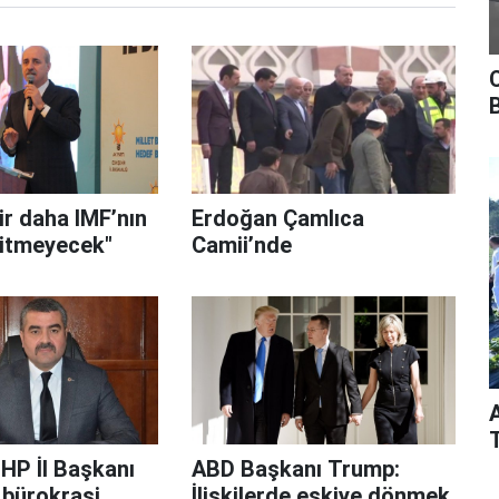
ir daha IMF’nın
Erdoğan Çamlıca
gitmeyecek"
Camii’nde
HP İl Başkanı
ABD Başkanı Trump:
 bürokrasi
İlişkilerde eskiye dönmek