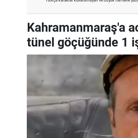
Türkçe karakter kullanılmayan ve büyük harflerle ya
Kahramanmaraş'a ac
tünel göçüğünde 1 i