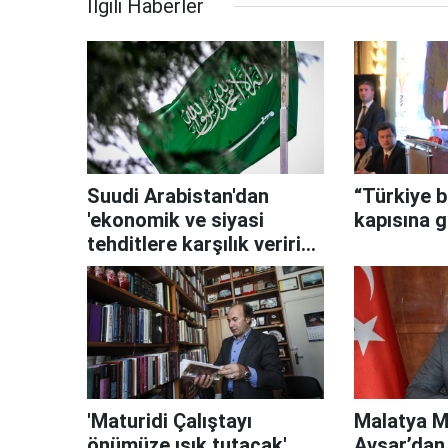
İlgili Haberler
Suudi Arabistan'dan
“Türkiye b
'ekonomik ve siyasi
kapısına 
tehditlere karşılık veririz'
açıklaması
'Maturidi Çalıştayı
Malatya M
önümüze ışık tutacak'
Avşar’dan