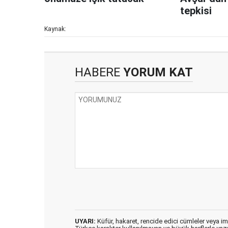
tepkisi
Kaynak:
HABERE
YORUM KAT
UYARI:
Küfür, hakaret, rencide edici cümleler veya imal