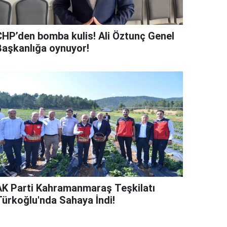
CHP’den bomba kulis! Ali Öztunç Genel
Başkanlığa oynuyor!
AK Parti Kahramanmaraş Teşkilatı
Türkoğlu'nda Sahaya İndi!