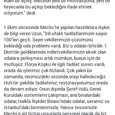
eden bir açılış. Meclisin yeni bir motivasyonla, yeni bir
heyecanla bu açılışı beklediğini ifade etmek
istiyorum." dedi.
1 Ekim öncesinde Meclis'te yapılan hazırlıklara ilişkin
de bilgi veren Uzun, "İrili ufaklı tadilatlarımızın sayısı
100'leri geçti. Sayın vekillerimizin çözümünü
beklediği oda problemi vardı. Biz o odaları bitirdik. 1
Ekim'de geldiklerinde milletvekillerimizin eksik olan
odalara yerleşmesi artık mümkün, bunun için de
mutluyuz. Florya Köşkü ile ilgili tadilat süreci vardı,
orada da işlerimiz çok hızlandı. Çok yakın bir
zamanda, önümüzdeki sezonda orayı halledeceğiz.
Hızlı bir şekilde tadilatımız, restorasyonumuz orada
da devam ediyor. Onun dışında Şeref Holü, Genel
Kuruldaki sistemlerin çalışması, ana binalardaki
odalar, Halkla İlişkiler Binası'ndaki odalar, seramız ve
İstanbul'daki birimlerimizle, Yalova tesisimizle
Meclis'e ait bütün unsurlarla personel olarak da biz