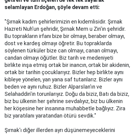
getiren ve tüm ilçeleri de tek tek sayarak
selamlayan Erdoğan, şöyle devam etti:
"Şırnak kadim şehirlerimizin en kıdemlisidir. Şırnak
Hazreti Nuh'un şehridir, Şırnak Mem u Zin'in şehridir.
Bu toprakların irfanı bize bir olmayı, beraber olmayı,
dost ve kardeş olmayı öğretir. Bu topraklarda
söylenen türküler bize can olmayı, canan olmayı,
candan olmayı öğütler. Biz tarih ve medeniyeti
birlikte inşa etmiş ortak bir inancın, ortak bir akidenin,
ortak bir tarihin çocuklarıyız. Bizler hep birlikte aynı
kıbleye yönelen, yan yana saf tutanlarız. Bizler aynı
beden ve aynı ruhuz. Bizler Alparslan'ın ve
Selahaddin'in torunlarıyız. Doğu da biziz, Batı da biziz,
biz bu ülkenin her şehrine sevdalıyız, biz bu ülkenin
her köşesine her insanına muhabbetle bağlıyız. Zira
biz yaratılanı yaratandan ötürü sevdik."
Şırnak'ı diğer illerden ayrı düşünemeyeceklerini