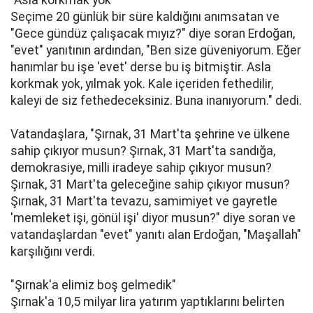
"Asla korkmak yok"
Seçime 20 günlük bir süre kaldığını anımsatan ve
"Gece gündüz çalışacak mıyız?" diye soran Erdoğan,
"evet" yanıtının ardından, "Ben size güveniyorum. Eğer
hanımlar bu işe 'evet' derse bu iş bitmiştir. Asla
korkmak yok, yılmak yok. Kale içeriden fethedilir,
kaleyi de siz fethedeceksiniz. Buna inanıyorum." dedi.
Vatandaşlara, "Şırnak, 31 Mart'ta şehrine ve ülkene
sahip çıkıyor musun? Şırnak, 31 Mart'ta sandığa,
demokrasiye, milli iradeye sahip çıkıyor musun?
Şırnak, 31 Mart'ta geleceğine sahip çıkıyor musun?
Şırnak, 31 Mart'ta tevazu, samimiyet ve gayretle
'memleket işi, gönül işi' diyor musun?" diye soran ve
vatandaşlardan "evet" yanıtı alan Erdoğan, "Maşallah"
karşılığını verdi.
"Şırnak'a elimiz boş gelmedik"
Şırnak'a 10,5 milyar lira yatırım yaptıklarını belirten