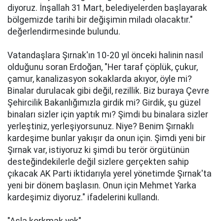
diyoruz. İnşallah 31 Mart, belediyelerden başlayarak
bölgemizde tarihi bir değişimin miladı olacaktır."
değerlendirmesinde bulundu.
Vatandaşlara Şırnak'ın 10-20 yıl önceki halinin nasıl
olduğunu soran Erdoğan, "Her taraf çöplük, çukur,
çamur, kanalizasyon sokaklarda akıyor, öyle mi?
Binalar durulacak gibi değil, rezillik. Biz buraya Çevre
Şehircilik Bakanlığımızla girdik mi? Girdik, şu güzel
binaları sizler için yaptık mı? Şimdi bu binalara sizler
yerleştiniz, yerleşiyorsunuz. Niye? Benim Şırnaklı
kardeşime bunlar yakışır da onun için. Şimdi yeni bir
Şırnak var, istiyoruz ki şimdi bu terör örgütünün
desteğindekilerle değil sizlere gerçekten sahip
çıkacak AK Parti iktidarıyla yerel yönetimde Şırnak'ta
yeni bir dönem başlasın. Onun için Mehmet Yarka
kardeşimiz diyoruz." ifadelerini kullandı.