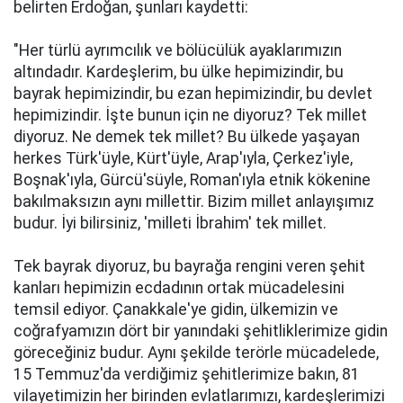
belirten Erdoğan, şunları kaydetti:
"Her türlü ayrımcılık ve bölücülük ayaklarımızın
altındadır. Kardeşlerim, bu ülke hepimizindir, bu
bayrak hepimizindir, bu ezan hepimizindir, bu devlet
hepimizindir. İşte bunun için ne diyoruz? Tek millet
diyoruz. Ne demek tek millet? Bu ülkede yaşayan
herkes Türk'üyle, Kürt'üyle, Arap'ıyla, Çerkez'iyle,
Boşnak'ıyla, Gürcü'süyle, Roman'ıyla etnik kökenine
bakılmaksızın aynı millettir. Bizim millet anlayışımız
budur. İyi bilirsiniz, 'milleti İbrahim' tek millet.
Tek bayrak diyoruz, bu bayrağa rengini veren şehit
kanları hepimizin ecdadının ortak mücadelesini
temsil ediyor. Çanakkale'ye gidin, ülkemizin ve
coğrafyamızın dört bir yanındaki şehitliklerimize gidin
göreceğiniz budur. Aynı şekilde terörle mücadelede,
15 Temmuz'da verdiğimiz şehitlerimize bakın, 81
vilayetimizin her birinden evlatlarımızı, kardeşlerimizi