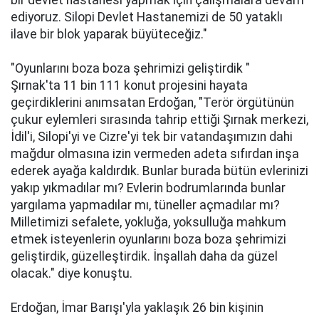
bir devlet hastanesi yapmak için çalışmalara devam
ediyoruz. Silopi Devlet Hastanemizi de 50 yataklı
ilave bir blok yaparak büyüteceğiz."
"Oyunlarını boza boza şehrimizi geliştirdik "
Şırnak'ta 11 bin 111 konut projesini hayata
geçirdiklerini anımsatan Erdoğan, "Terör örgütünün
çukur eylemleri sırasında tahrip ettiği Şırnak merkezi,
İdil'i, Silopi'yi ve Cizre'yi tek bir vatandaşımızın dahi
mağdur olmasına izin vermeden adeta sıfırdan inşa
ederek ayağa kaldırdık. Bunlar burada bütün evlerinizi
yakıp yıkmadılar mı? Evlerin bodrumlarında bunlar
yargılama yapmadılar mı, tüneller açmadılar mı?
Milletimizi sefalete, yokluğa, yoksulluğa mahkum
etmek isteyenlerin oyunlarını boza boza şehrimizi
geliştirdik, güzelleştirdik. İnşallah daha da güzel
olacak." diye konuştu.
Erdoğan, İmar Barışı'yla yaklaşık 26 bin kişinin