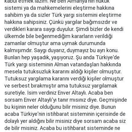
kabul etmek lazım. Ne ben Almanya'nın hukuk
sistemi ya da mahkemelerini eleştirme hakkına
sahibim ya da sizler Türk yargı sistemini eleştirme
hakkına sahipsiniz. Çünkü yargılar bağımsızdır ve
verdikleri karara saygı duyulur. Şimdi bizler de kendi
ülkemde bile beğenmediğim kararların verildiği
zamanlar olmuştur ama uymak durumunda
kalmışımdır. Saygı duyarız, duymayız bu ayrı konu.
Bunları hep yaşadık, yaşıyoruz. Şu anda Türkiye'de
Türk yargı sisteminin Alman vatandaşları hakkında
mesela tutuksuzluk kararını aldığı kişiler olmuştur.
Tutuksuz yargılama kararını verdiği kişiler olmuştur
ve serbest bırakmıştır ama tutuksuz yargılamak
suretiyle. İsim verdiniz Enver Altaylı. Acaba ben
sorsam Enver Altaylı'yı tanır mısınız diye. Geçmişinde
bu kişinin neler olduğunu bilir misiniz diye. Bunun
acaba Türkiye'nin istihbarat sisteminin içerisinde de
dolaylı yer aldığını bilir misiniz diye sorsam acaba siz
de bilir misiniz. Acaba bu istihbarat sisteminde ne