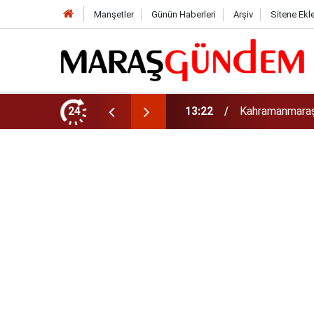
Manşetler
Günün Haberleri
Arşiv
Sitene Ekl
tirdi!
24
13:17
Kahramanmaraş’t