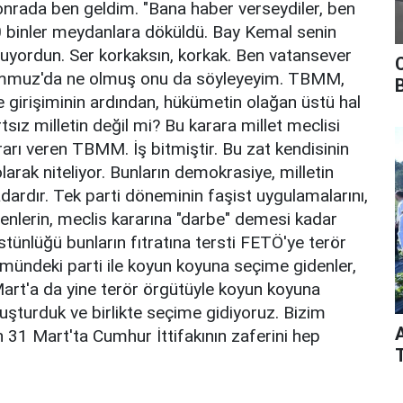
 sonrada ben geldim. "Bana haber verseydiler, ben
10 binler meydanlara döküldü. Bay Kemal senin
muyordun. Ser korkaksın, korkak. Ben vatansever
 Temmuz'da ne olmuş onu da söyleyeyim. TBMM,
irişiminin ardından, hükümetin olağan üstü hal
tsız milletin değil mi? Bu karara millet meclisi
rarı veren TBMM. İş bitmiştir. Bu zat kendisinin
arak niteliyor. Bunların demokrasiye, milletin
kadardır. Tek parti döneminin faşist uygulamalarını,
denlerin, meclis kararına "darbe" demesi kadar
tünlüğü bunların fıtratına tersti FETÖ'ye terör
mündeki parti ile koyun koyuna seçime gidenler,
Mart'a da yine terör örgütüyle koyun koyuna
oluşturduk ve birlikte seçime gidiyoruz. Bizim
 31 Mart'ta Cumhur İttifakının zaferini hep