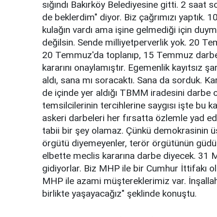
sığındı Bakırköy Belediyesine gitti. 2 saat
de beklerdim" diyor. Biz çağrımızı yaptık. 
kulağın vardı ama işine gelmediği için duy
değilsin. Sende milliyetperverlik yok. 20
20 Temmuz'da toplanıp, 15 Temmuz darbe g
kararını onaylamıştır. Egemenlik kayıtsız şar
aldı, sana mı soracaktı. Sana da sorduk. Ka
de içinde yer aldığı TBMM iradesini darbe ol
temsilcilerinin tercihlerine saygısı işte bu 
askeri darbeleri her fırsatta özlemle yad e
tabii bir şey olamaz. Çünkü demokrasinin üs
örgütü diyemeyenler, terör örgütünün güdü
elbette meclis kararına darbe diyecek. 31 
gidiyorlar. Biz MHP ile bir Cumhur İttifakı 
MHP ile azami müştereklerimiz var. İnşallah
birlikte yaşayacağız" şeklinde konuştu.