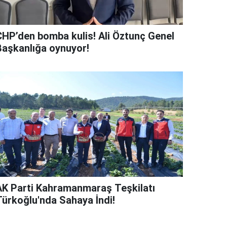
CHP’den bomba kulis! Ali Öztunç Genel
Başkanlığa oynuyor!
AK Parti Kahramanmaraş Teşkilatı
Türkoğlu'nda Sahaya İndi!