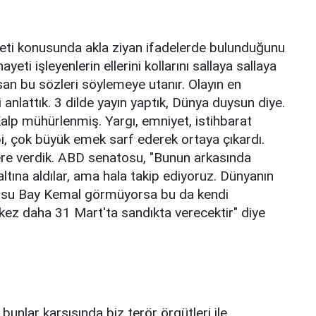
yeti konusunda akla ziyan ifadelerde bulunduğunu
eti işleyenlerin ellerini kollarını sallaya sallaya
an bu sözleri söylemeye utanır. Olayın en
anlattık. 3 dilde yayın yaptık, Dünya duysun diye.
lp mühürlenmiş. Yargı, emniyet, istihbarat
bi, çok büyük emek sarf ederek ortaya çıkardı.
enlere verdik. ABD senatosu, "Bunun arkasında
zaltına aldılar, ama hala takip ediyoruz. Dünyanın
susu Bay Kemal görmüyorsa bu da kendi
 kez daha 31 Mart'ta sandıkta verecektir" diye
unlar karşısında biz terör örgütleri ile