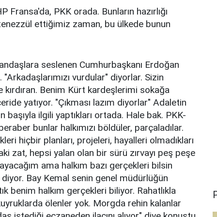
Fransa'da, PKK orada. Bunların hazırlığı
 tenezzül ettiğimiz zaman, bu ülkede bunun
 vatandaşlara seslenen Cumhurbaşkanı Erdoğan
 "Arkadaşlarımızı vurdular" diyorlar. Sizin
ne kırdıran. Benim Kürt kardeşlerimi sokağa
eride yatıyor. "Çıkması lazım diyorlar" Adaletin
aşıyla ilgili yaptıkları ortada. Hale bak. PKK-
raber bunlar halkımızı böldüler, parçaladılar.
ri hiçbir planları, projeleri, hayalleri olmadıkları
aki zat, hepsi yalan olan bir sürü zırvayı peş peşe
mayacağım ama halkım bazı gerçekleri bilsin
" diyor. Bay Kemal senin genel müdürlüğün
k benim halkım gerçekleri biliyor. Rahatlıkla
P
uyruklarda ölenler yok. Morgda rehin kalanlar
ş istediği eczaneden ilacını alıyor" diye konuştu.