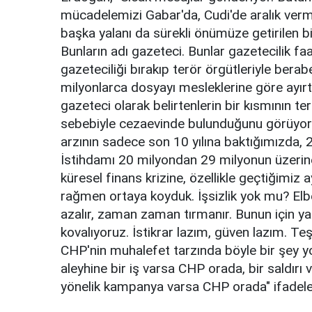
mücadelemizi Gabar'da, Cudi'de aralık verme
başka yalanı da sürekli önümüze getirilen b
Bunların adı gazeteci. Bunlar gazetecilik fa
gazeteciliği bırakıp terör örgütleriyle berab
milyonlarca dosyayı mesleklerine göre ayır
gazeteci olarak belirtenlerin bir kısmının terö
sebebiyle cezaevinde bulunduğunu görüyoruz.
arzının sadece son 10 yılına baktığımızda, 
İstihdamı 20 milyondan 29 milyonun üzerine
küresel finans krizine, özellikle geçtiğimiz
rağmen ortaya koyduk. İşsizlik yok mu? Elb
azalır, zaman zaman tırmanır. Bunun için y
kovalıyoruz. İstikrar lazım, güven lazım. Te
CHP'nin muhalefet tarzında böyle bir şey yok
aleyhine bir iş varsa CHP orada, bir saldır
yönelik kampanya varsa CHP orada" ifadeler