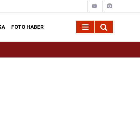
KA
FOTO HABER
13:13
Geleneksel Ağustos Fuarı'nda Sahne Zakkum