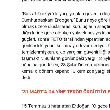
"Bu zat Türkiye'de yargıya olan güvenin düş
Cumhurbaşkanı Erdoğan, "Bunu neye göre i
olmak üzere uluslararası kuruluşların araşt
diğerlerine göre oldukça yüksek seviyede s
güçleri, sonra FETÖ tarafından yıpratılan 
gönlündeki yerini korumaya devam ediyor. Ü
temizlenmişken, çıkıp yargının güvenirliliği
taşımaktır. Bunların gönlündeki yargı 12 Eylü
ağacına gönderen, 28 Şubat'ın cuntacılarında
kemal o dönem kapandı. Ülkemizde yargı si
dedi.
"31 MART'A DA YİNE TERÖR ÖRGÜTÜYL
15 Temmuz'u hatırlatan Erdoğan, "O gece B