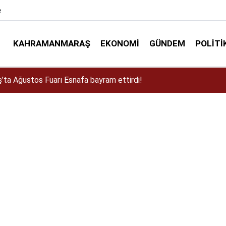
e
KAHRAMANMARAŞ
EKONOMI
GÜNDEM
POLITI
a Dulkadiroğlu Kırsalına 45 Milyonluk Yol Yatırımı!