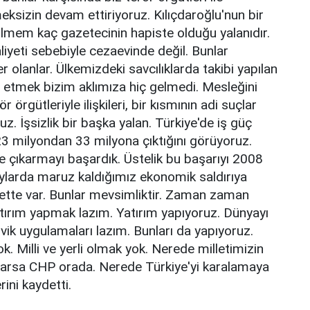
ksizin devam ettiriyoruz. Kılıçdaroğlu'nun bir
ilmem kaç gazetecinin hapiste olduğu yalanıdır.
aliyeti sebebiyle cezaevinde değil. Bunlar
er olanlar. Ülkemizdeki savcılıklarda takibi yapılan
t etmek bizim aklımıza hiç gelmedi. Mesleğini
r örgütleriyle ilişkileri, bir kısmının adi suçlar
 İşsizlik bir başka yalan. Türkiye'de iş güç
23 milyondan 33 milyona çıktığını görüyoruz.
 çıkarmayı başardık. Üstelik bu başarıyı 2008
 aylarda maruz kaldığımız ekonomik saldırıya
ette var. Bunlar mevsimliktir. Zaman zaman
atırım yapmak lazım. Yatırım yapıyoruz. Dünyayı
şvik uygulamaları lazım. Bunları da yapıyoruz.
. Milli ve yerli olmak yok. Nerede milletimizin
ı varsa CHP orada. Nerede Türkiye'yi karalamaya
ini kaydetti.