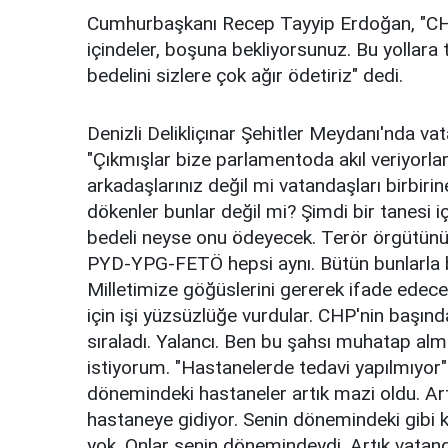
Cumhurbaşkanı Recep Tayyip Erdoğan, "CHP 
içindeler, boşuna bekliyorsunuz. Bu yollara
bedelini sizlere çok ağır ödetiriz" dedi.
Denizli Delikliçınar Şehitler Meydanı'nda
"Çıkmışlar bize parlamentoda akıl veriyorlar.
arkadaşlarınız değil mi vatandaşları birbiri
dökenler bunlar değil mi? Şimdi bir tanesi iç
bedeli neyse onu ödeyecek. Terör örgütünün b
PYD-YPG-FETÖ hepsi aynı. Bütün bunlarla be
Milletimize göğüslerini gererek ifade edecekle
için işi yüzsüzlüğe vurdular. CHP'nin başınd
sıraladı. Yalancı. Ben bu şahsı muhatap al
istiyorum. "Hastanelerde tedavi yapılmıyor
dönemindeki hastaneler artık mazi oldu. Artı
hastaneye gidiyor. Senin dönemindeki gibi k
yok. Onlar senin dönemindeydi. Artık vatanda