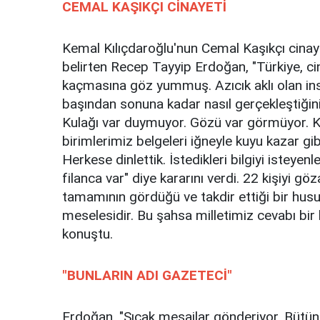
CEMAL KAŞIKÇI CİNAYETİ
Kemal Kılıçdaroğlu'nun Cemal Kaşıkçı cina
belirten Recep Tayyip Erdoğan, "Türkiye, cinay
kaçmasına göz yummuş. Azıcık aklı olan ins
başından sonuna kadar nasıl gerçekleştiğini 
Kulağı var duymuyor. Gözü var görmüyor. Ka
birimlerimiz belgeleri iğneyle kuyu kazar gi
Herkese dinlettik. İstedikleri bilgiyi istey
filanca var" diye kararını verdi. 22 kişiyi gö
tamamının gördüğü ve takdir ettiği bir hu
meselesidir. Bu şahsa milletimiz cevabı bir
konuştu.
"BUNLARIN ADI GAZETECİ"
Erdoğan, "Sıcak mesajlar gönderiyor. Bütün b