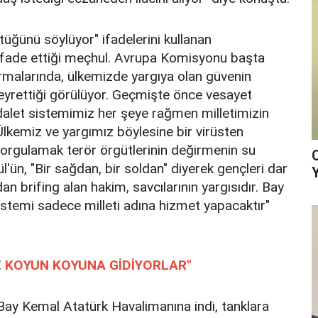
tüğünü söylüyor" ifadelerini kullanan
fade ettiği meçhul. Avrupa Komisyonu başta
ırmalarında, ülkemizde yargıya olan güvenin
eyrettiği görülüyor. Geçmişte önce vesayet
adalet sistemimiz her şeye rağmen milletimizin
lkemiz ve yargımız böylesine bir virüsten
 sorgulamak terör örgütlerinin değirmenin su
l'ün, "Bir sağdan, bir soldan" diyerek gençleri dar
n brifing alan hakim, savcılarının yargısıdır. Bay
stemi sadece milleti adına hizmet yapacaktır"
E KOYUN KOYUNA GİDİYORLAR"
ay Kemal Atatürk Havalimanına indi, tanklara