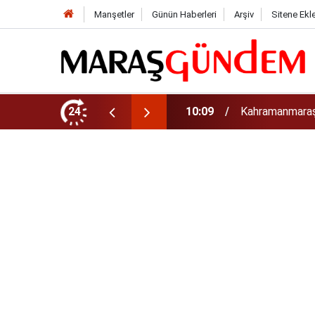
Manşetler
Günün Haberleri
Arşiv
Sitene Ekl
24
10:00
Başkan Akpınar 