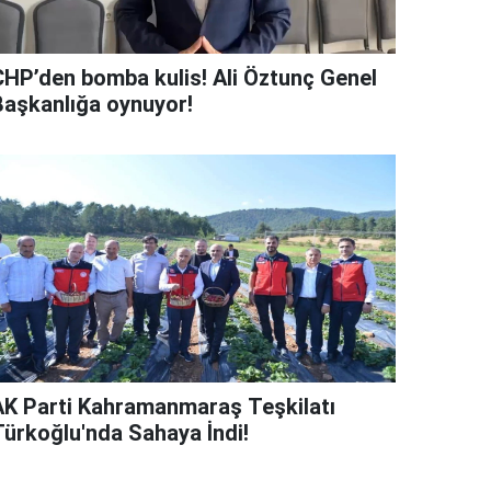
CHP’den bomba kulis! Ali Öztunç Genel
Başkanlığa oynuyor!
AK Parti Kahramanmaraş Teşkilatı
Türkoğlu'nda Sahaya İndi!