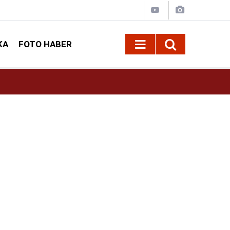
KA
FOTO HABER
09:53
Kahramanmaraş’ta Belediye Uyardı: Tekne Bel