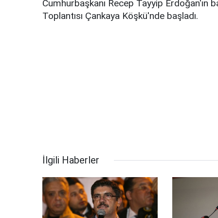
Cumhurbaşkanı Recep Tayyip Erdoğan'ın başk
Toplantısı Çankaya Köşkü'nde başladı.
İlgili Haberler