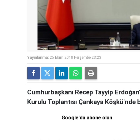
Yayınlanma:
25 Ekim 2018 Perşembe 23:23
Cumhurbaşkanı Recep Tayyip Erdoğan'ın
Kurulu Toplantısı Çankaya Köşkü'nde b
Google'da abone olun