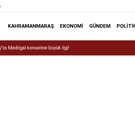
e
KAHRAMANMARAŞ
EKONOMI
GÜNDEM
POLITI
Bağlarbaşı Mahallesi sakinleriyle buluştu!