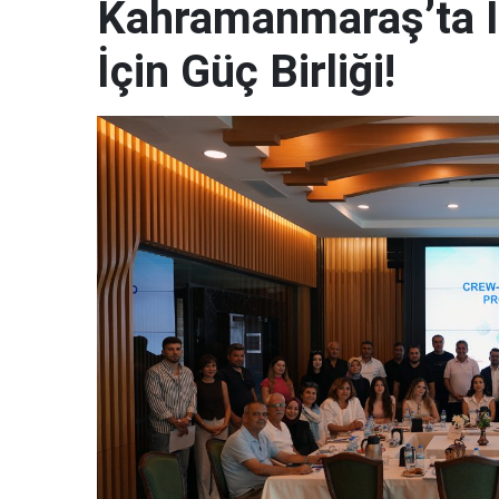
Kahramanmaraş’ta İk
İçin Güç Birliği!