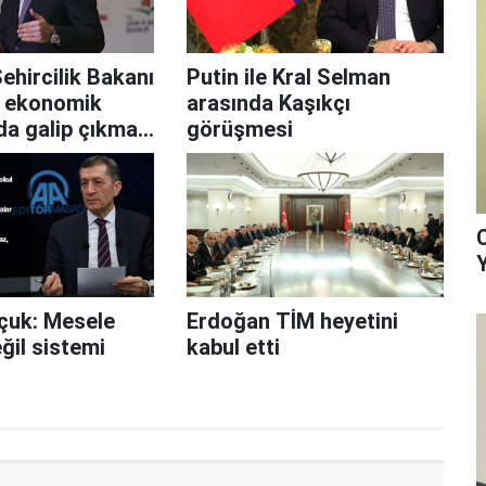
ehircilik Bakanı
Putin ile Kral Selman
 ekonomik
arasında Kaşıkçı
da galip çıkmayı
görüşmesi
çuk: Mesele
Erdoğan TİM heyetini
ğil sistemi
kabul etti