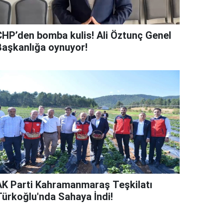
CHP’den bomba kulis! Ali Öztunç Genel
Başkanlığa oynuyor!
AK Parti Kahramanmaraş Teşkilatı
Türkoğlu'nda Sahaya İndi!