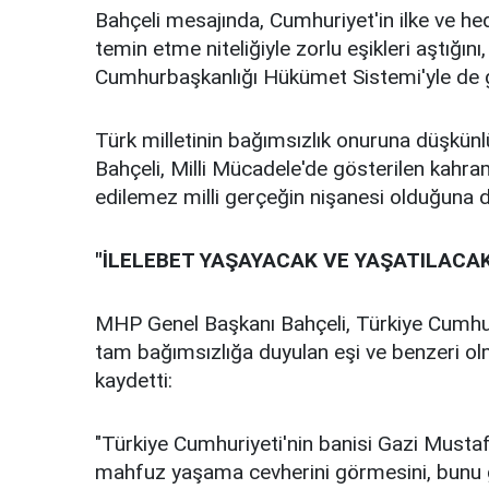
Bahçeli mesajında, Cumhuriyet'in ilke ve hed
temin etme niteliğiyle zorlu eşikleri aştığını
Cumhurbaşkanlığı Hükümet Sistemi'yle de g
Türk milletinin bağımsızlık onuruna düşkün
Bahçeli, Milli Mücadele'de gösterilen kahram
edilemez milli gerçeğin nişanesi olduğuna di
"İLELEBET YAŞAYACAK VE YAŞATILACA
MHP Genel Başkanı Bahçeli, Türkiye Cumhuriy
tam bağımsızlığa duyulan eşi ve benzeri olm
kaydetti:
"Türkiye Cumhuriyeti'nin banisi Gazi Musta
mahfuz yaşama cevherini görmesini, bunu 