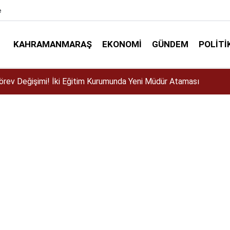
e
KAHRAMANMARAŞ
EKONOMI
GÜNDEM
POLITI
ser için Kahramanmaraş’a geliyor!