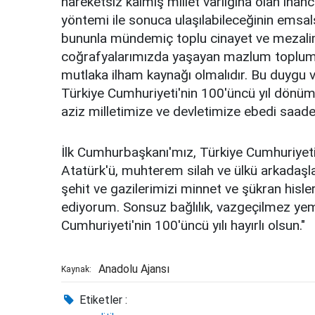
hareketsiz kalmış millet varlığına olan inan
yöntemi ile sonuca ulaşılabileceğinin emsal
bununla mündemiç toplu cinayet ve mezalim
coğrafyalarımızda yaşayan mazlum toplumlar
mutlaka ilham kaynağı olmalıdır. Bu duygu 
Türkiye Cumhuriyeti'nin 100'üncü yıl dönüm
aziz milletimize ve devletimize ebedi saade
İlk Cumhurbaşkanı'mız, Türkiye Cumhuriyeti
Atatürk'ü, muhterem silah ve ülkü arkadaşlar
şehit ve gazilerimizi minnet ve şükran hisle
ediyorum. Sonsuz bağlılık, vazgeçilmez yem
Cumhuriyeti'nin 100'üncü yılı hayırlı olsun."
Anadolu Ajansı
Kaynak:
Etiketler :