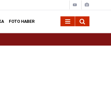
KA
FOTO HABER
10:09
Kahramanmaraş’ta Madrigal konserine büyük i