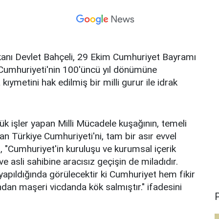
kanı Devlet Bahçeli, 29 Ekim Cumhuriyet Bayramı
e Cumhuriyeti'nin 100'üncü yıl dönümüne
metini hak edilmiş bir milli gurur ile idrak
k işler yapan Milli Mücadele kuşağının, temeli
n Türkiye Cumhuriyeti'ni, tam bir asır evvel
li, "Cumhuriyet'in kuruluşu ve kurumsal içerik
 asli sahibine aracısız geçişin de miladıdır.
yapıldığında görülecektir ki Cumhuriyet hem fikir
dan maşeri vicdanda kök salmıştır." ifadesini
P