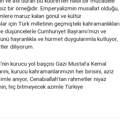
cın ve atıl duran bu kudretten nasıl bir mücadele
siz bir örneğidir. Emperyalizmin musallat olduğu,
lere maruz kalan gönül ve kültür
 için Türk milletinin geçmişteki kahramanlıkları
ve düşüncelerle Cumhuriyet Bayramı'mızı ve
ünü hayranlıkla ve hürmet duygularımla kutluyor,
tler diliyorum.
'nin kurucu yol başçısı Gazi Mustafa Kemal
ını, kurucu kahramanlarımızın her birisini, aziz
rimle anıyor, Cenabıallah'tan rahmetler niyaz
in, hiç bitmeyecek azimle Türkiye