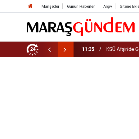
Manşetler
Günün Haberleri
Arşiv
Sitene Ekl
da Yeni Müdür Ataması
24
10:14
Funda Arar kon