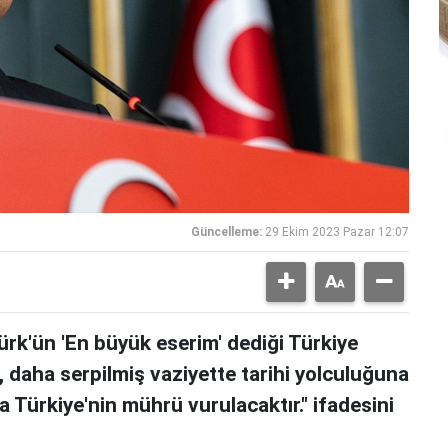
Güncelleme:
29 Ekim 2023 Pazar 12:07
rk'ün 'En büyük eserim' dediği Türkiye
 daha serpilmiş vaziyette tarihi yolculuğuna
Türkiye'nin mührü vurulacaktır." ifadesini