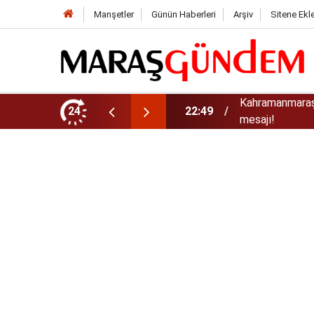
Manşetler
Günün Haberleri
Arşiv
Sitene Ekl
 Cumhurbaşkanı Erdoğan'a Teşekkür
24
22:28
Kahramanmaraş’