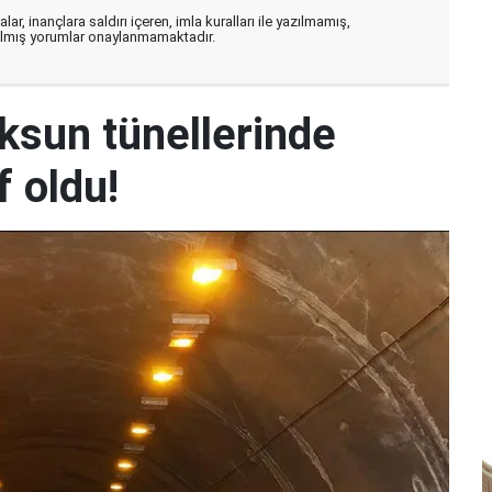
ar, inançlara saldırı içeren, imla kuralları ile yazılmamış,
zılmış yorumlar onaylanmamaktadır.
sun tünellerinde
f oldu!