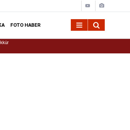
KA
FOTO HABER
22:27
Kahramanmaraş’ta kamyonetten düşen işçi ha