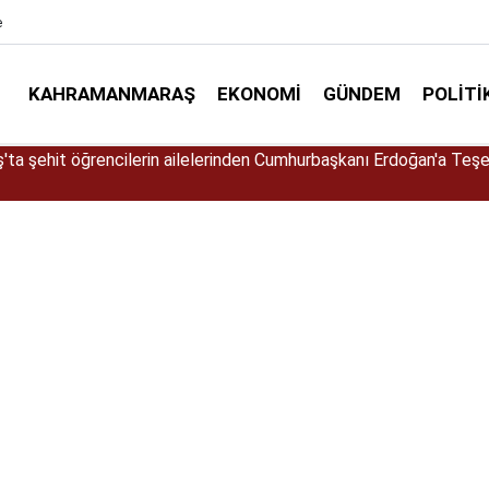
e
KAHRAMANMARAŞ
EKONOMI
GÜNDEM
POLITI
ta kayıp yaşlı adamın cansız bedeni barajda bulundu!