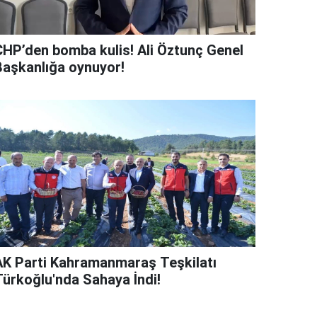
CHP’den bomba kulis! Ali Öztunç Genel
Başkanlığa oynuyor!
AK Parti Kahramanmaraş Teşkilatı
Türkoğlu'nda Sahaya İndi!