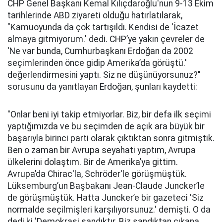
CHP Genel Başkanı Kemal Kılıçdaroğlu'nun 9-13 Ekim
tarihlerinde ABD ziyareti olduğu hatırlatılarak,
"Kamuoyunda da çok tartışıldı. Kendisi de 'İcazet
almaya gitmiyorum.' dedi. CHP’ye yakın çevreler de
'Ne var bunda, Cumhurbaşkanı Erdoğan da 2002
seçimlerinden önce gidip Amerika’da görüştü.'
değerlendirmesini yaptı. Siz ne düşünüyorsunuz?"
sorusunu da yanıtlayan Erdoğan, şunları kaydetti:
"Onlar beni iyi takip etmiyorlar. Biz, bir defa ilk seçimi
yaptığımızda ve bu seçimden de açık ara büyük bir
başarıyla birinci parti olarak çıktıktan sonra gitmiştik.
Ben o zaman bir Avrupa seyahati yaptım, Avrupa
ülkelerini dolaştım. Bir de Amerika’ya gittim.
Avrupa’da Chirac'la, Schröder'le görüşmüştük.
Lüksemburg’un Başbakanı Jean-Claude Juncker’le
de görüşmüştük. Hatta Juncker’e bir gazeteci 'Siz
normalde seçilmişleri karşılıyorsunuz.' demişti. O da
dedi ki 'Demokrasi sandıktır. Biz sandıktan çıkana