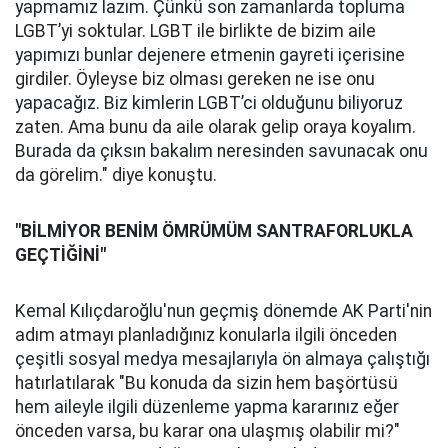
yapmamız lazım. Çünkü son zamanlarda topluma
LGBT’yi soktular. LGBT ile birlikte de bizim aile
yapımızı bunlar dejenere etmenin gayreti içerisine
girdiler. Öyleyse biz olması gereken ne ise onu
yapacağız. Biz kimlerin LGBT’ci olduğunu biliyoruz
zaten. Ama bunu da aile olarak gelip oraya koyalım.
Burada da çıksın bakalım neresinden savunacak onu
da görelim." diye konuştu.
"BİLMİYOR BENİM ÖMRÜMÜM SANTRAFORLUKLA
GEÇTİĞİNİ"
Kemal Kılıçdaroğlu'nun geçmiş dönemde AK Parti'nin
adım atmayı planladığınız konularla ilgili önceden
çeşitli sosyal medya mesajlarıyla ön almaya çalıştığı
hatırlatılarak "Bu konuda da sizin hem başörtüsü
hem aileyle ilgili düzenleme yapma kararınız eğer
önceden varsa, bu karar ona ulaşmış olabilir mi?"