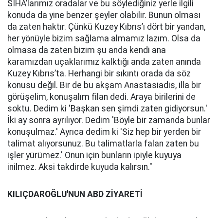
SİHA’larımız oradalar ve bu söylediğiniz yerle ilgili
konuda da yine benzer şeyler olabilir. Bunun olması
da zaten haktır. Çünkü Kuzey Kıbrıs’ı dört bir yandan,
her yönüyle bizim sağlama almamız lazım. Olsa da
olmasa da zaten bizim şu anda kendi ana
karamızdan uçaklarımız kalktığı anda zaten anında
Kuzey Kıbrıs’ta. Herhangi bir sıkıntı orada da söz
konusu değil. Bir de bu akşam Anastasiadis, illa bir
görüşelim, konuşalım filan dedi. Araya birilerini de
soktu. Dedim ki 'Başkan sen şimdi zaten gidiyorsun.'
İki ay sonra ayrılıyor. Dedim 'Böyle bir zamanda bunlar
konuşulmaz.' Ayrıca dedim ki 'Siz hep bir yerden bir
talimat alıyorsunuz. Bu talimatlarla falan zaten bu
işler yürümez.' Onun için bunların ipiyle kuyuya
inilmez. Aksi takdirde kuyuda kalırsın."
KILIÇDAROĞLU'NUN ABD ZİYARETİ