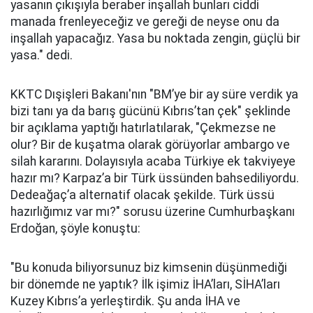
yasanın çıkışıyla beraber inşallah bunları ciddi
manada frenleyeceğiz ve gereği de neyse onu da
inşallah yapacağız. Yasa bu noktada zengin, güçlü bir
yasa." dedi.
KKTC Dışişleri Bakanı'nın "BM’ye bir ay süre verdik ya
bizi tanı ya da barış gücünü Kıbrıs’tan çek" şeklinde
bir açıklama yaptığı hatırlatılarak, "Çekmezse ne
olur? Bir de kuşatma olarak görüyorlar ambargo ve
silah kararını. Dolayısıyla acaba Türkiye ek takviyeye
hazır mı? Karpaz’a bir Türk üssünden bahsediliyordu.
Dedeağaç’a alternatif olacak şekilde. Türk üssü
hazırlığımız var mı?" sorusu üzerine Cumhurbaşkanı
Erdoğan, şöyle konuştu:
"Bu konuda biliyorsunuz biz kimsenin düşünmediği
bir dönemde ne yaptık? İlk işimiz İHA’ları, SİHA’ları
Kuzey Kıbrıs’a yerleştirdik. Şu anda İHA ve