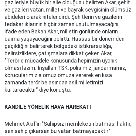
gazileriyle büyük bir aile olduğunu belirten Akar, şehit
ve gazileri vatan, millet ve bayrak sevgisinin ölümsüz
abideleri olarak nitelendirdi. Şehitlerin ve gazilerin
fedakarlıklarının hiçbir zaman unutulmayacağını
ifade eden Bakan Akar, milletin gönlünde onların
daima yaşayacağını belirtti. Hassas bir dönemden
geçildiğini belirterek bölgedeki istikrarsızlığa,
belirsizliklere, çatışmalara dikkat çeken Akar,
"Terörle mücadele konusunda hepimizin uyanık
olması lazım. İnşallah TSK, polisimiz, jandarmamız,
korucularımızla omuz omuza vererek en kısa
zamanda terör belasından asil milletimizi
kurtaracaktır" diye konuştu.
KANDİL'E YÖNELİK HAVA HAREKATI
Mehmet Akif'in "Sahipsiz memleketin batması haktır,
sen sahip çıkarsan bu vatan batmayacaktır"