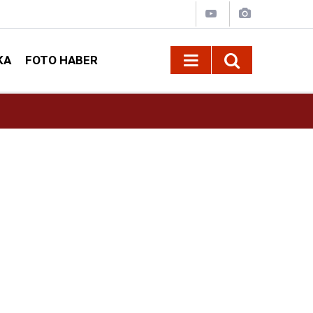
KA
FOTO HABER
10:09
Kahramanmaraş’ta Madrigal konserine büyük i