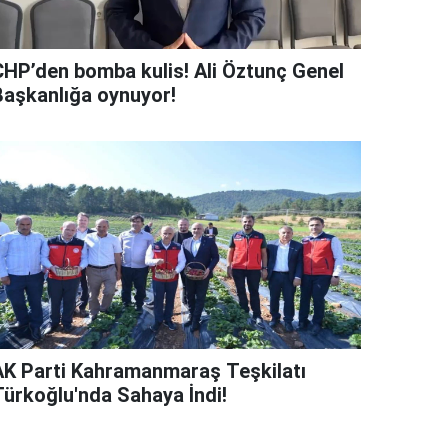
CHP’den bomba kulis! Ali Öztunç Genel
Başkanlığa oynuyor!
AK Parti Kahramanmaraş Teşkilatı
Türkoğlu'nda Sahaya İndi!