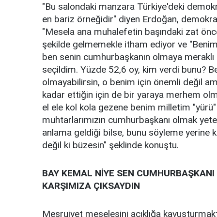
"Bu salondaki manzara Türkiye'deki demokra
en bariz örneğidir" diyen Erdoğan, demokras
"Mesela ana muhalefetin başındaki zat önc
şekilde gelmemekle itham ediyor ve "Benim
ben senin cumhurbaşkanın olmaya meraklı d
seçildim. Yüzde 52,6 oy, kim verdi bunu? Be
olmayabilirsin, o benim için önemli değil 
kadar ettiğin için de bir yaraya merhem olm
el ele kol kola gezene benim milletim "yür
muhtarlarımızın cumhurbaşkanı olmak yeter
anlama geldiği bilse, bunu söyleme yerine k
değil ki büzesin" şeklinde konuştu.
BAY KEMAL NİYE SEN CUMHURBAŞKANI 
KARŞIMIZA ÇIKSAYDIN
Meşruiyet meselesini açıklığa kavuşturmak