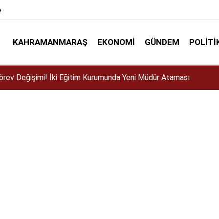
e
KAHRAMANMARAŞ
EKONOMI
GÜNDEM
POLITI
ser için Kahramanmaraş’a geliyor!