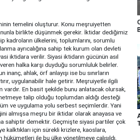
minin temelini oluşturur. Konu meşruiyetten
onunla birlikte düşünmek gerekir. İktidar dediğimiz
p kadroların ülkelerini, toplumlarını, sorumlu
ullanma ayrıcalığına sahip tek kurum olan devleti
 iktidara verilir. Siyasi iktidarın gücünün asıl
i veren halka karşı duyduğu sorumluluk belirler.
inanç, ahlak, örf anlayışı ise bu sınırların
, uygulanabilir hale getirir. Meşruiyetle ilgili
 vardır. En basit şekilde bunu anlatacak olursak,
yönetmeye talip olduğu toplumdan aldığı desteği
çüm ve uygulama yolu serbest seçimlerdir. Yani
ini almışsa meşru bir iktidar olarak anayasa ve
 sahiptir demektir. Geçmişte siyasi partiler çok
alktıkları için sürekli krizlere, kaoslara,
n hükümetleri ile bu ülke yönetilmeye çalışıldı.