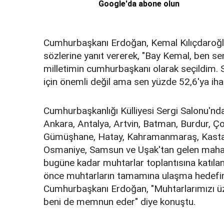
Google'da abone olun
Cumhurbaşkanı Erdoğan, Kemal Kılıçdaroğl
sözlerine yanıt vererek, "Bay Kemal, ben s
milletimin cumhurbaşkanı olarak seçildim. S
için önemli değil ama sen yüzde 52,6'ya ih
Cumhurbaşkanlığı Külliyesi Sergi Salonu'nda
Ankara, Antalya, Artvin, Batman, Burdur, Ç
Gümüşhane, Hatay, Kahramanmaraş, Kastamo
Osmaniye, Samsun ve Uşak'tan gelen mahall
bugüne kadar muhtarlar toplantısına katılan
önce muhtarların tamamına ulaşma hedefine
Cumhurbaşkanı Erdoğan, "Muhtarlarımızı ü
beni de memnun eder" diye konuştu.