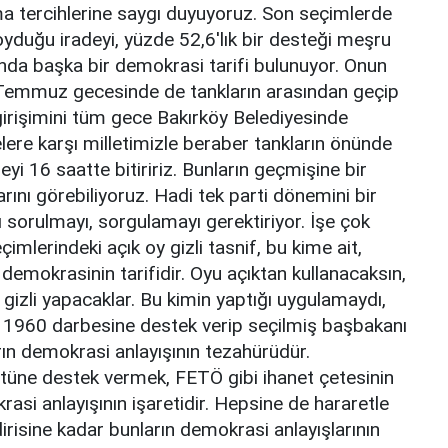
ma tercihlerine saygı duyuyoruz. Son seçimlerde
yduğu iradeyi, yüzde 52,6'lık bir desteği meşru
nda başka bir demokrasi tarifi bulunuyor. Onun
5 Temmuz gecesinde de tankların arasından geçip
girişimini tüm gece Bakırköy Belediyesinde
lere karşı milletimizle beraber tankların önünde
yi 16 saatte bitiririz. Bunların geçmişine bir
rını görebiliyoruz. Hadi tek parti dönemini bir
 sorulmayı, sorgulamayı gerektiriyor. İşe çok
imlerindeki açık oy gizli tasnif, bu kime ait,
demokrasinin tarifidir. Oyu açıktan kullanacaksın,
 gizli yapacaklar. Bu kimin yaptığı uygulamaydı,
de 1960 darbesine destek verip seçilmiş başbakanı
ın demokrasi anlayışının tezahürüdür.
ütüne destek vermek, FETÖ gibi ihanet çetesinin
si anlayışının işaretidir. Hepsine de hararetle
irisine kadar bunların demokrasi anlayışlarının