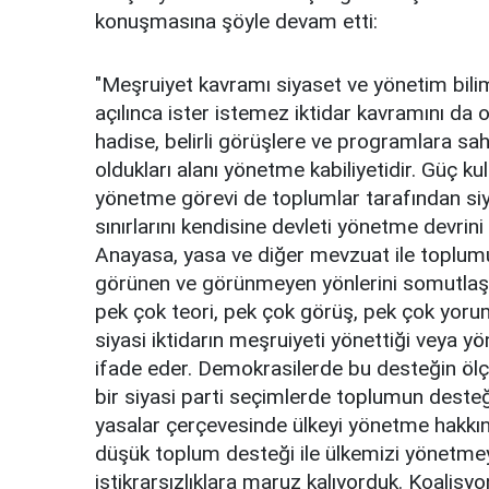
konuşmasına şöyle devam etti:
"Meşruiyet kavramı siyaset ve yönetim bili
açılınca ister istemez iktidar kavramını da 
hadise, belirli görüşlere ve programlara sahi
oldukları alanı yönetme kabiliyetidir. Güç k
yönetme görevi de toplumlar tarafından siyasi
sınırlarını kendisine devleti yönetme devrin
Anayasa, yasa ve diğer mevzuat ile toplumun 
görünen ve görünmeyen yönlerini somutlaştırır
pek çok teori, pek çok görüş, pek çok yorum
siyasi iktidarın meşruiyeti yönettiği veya 
ifade eder. Demokrasilerde bu desteğin öl
bir siyasi parti seçimlerde toplumun desteğ
yasalar çerçevesinde ülkeyi yönetme hakkına
düşük toplum desteği ile ülkemizi yönetmeye k
istikrarsızlıklara maruz kalıyorduk. Koalisyo