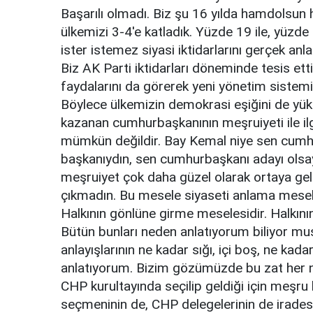
Başarılı olmadı. Biz şu 16 yılda hamdolsun h
ülkemizi 3-4'e katladık. Yüzde 19 ile, yüzd
ister istemez siyasi iktidarlarını gerçek an
Biz AK Parti iktidarları döneminde tesis ett
faydalarını da görerek yeni yönetim sistemi
Böylece ülkemizin demokrasi eşiğini de yük
kazanan cumhurbaşkanının meşruiyeti ile ilg
mümkün değildir. Bay Kemal niye sen cumhu
başkanıydın, sen cumhurbaşkanı adayı olsa
meşruiyet çok daha güzel olarak ortaya gel
çıkmadın. Bu mesele siyaseti anlama meseles
Halkının gönlüne girme meselesidir. Halkın
Bütün bunları neden anlatıyorum biliyor m
anlayışlarının ne kadar sığı, içi boş, ne k
anlatıyorum. Bizim gözümüzde bu zat her ne
CHP kurultayında seçilip geldiği için meşru
seçmeninin de, CHP delegelerinin de iradesin