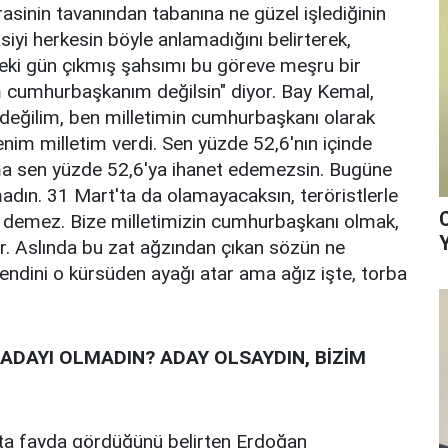
sinin tavanından tabanına ne güzel işlediğinin
iyi herkesin böyle anlamadığını belirterek,
eki gün çıkmış şahsımı bu göreve meşru bir
 cumhurbaşkanım değilsin" diyor. Bay Kemal,
eğilim, ben milletimin cumhurbaşkanı olarak
nim milletim verdi. Sen yüzde 52,6'nın içinde
ama sen yüzde 52,6'ya ihanet edemezsin. Bugüne
adın. 31 Mart'ta da olamayacaksın, teröristlerle
ü" demez. Bize milletimizin cumhurbaşkanı olmak,
. Aslında bu zat ağzından çıkan sözün ne
endini o kürsüden ayağı atar ama ağız işte, torba
ADAYI OLMADIN? ADAY OLSAYDIN, BİZİM
ta fayda gördüğünü belirten Erdoğan