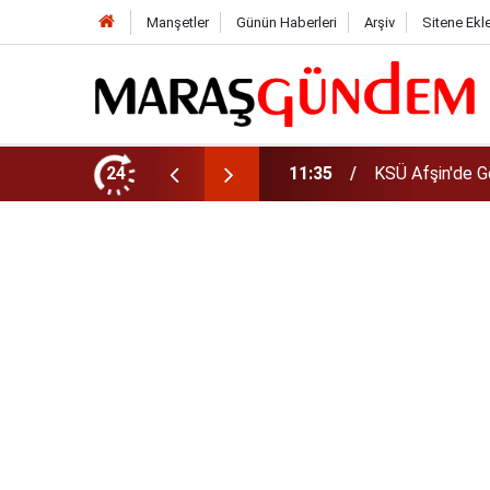
Manşetler
Günün Haberleri
Arşiv
Sitene Ekl
da Yeni Müdür Ataması
24
10:14
Funda Arar kon