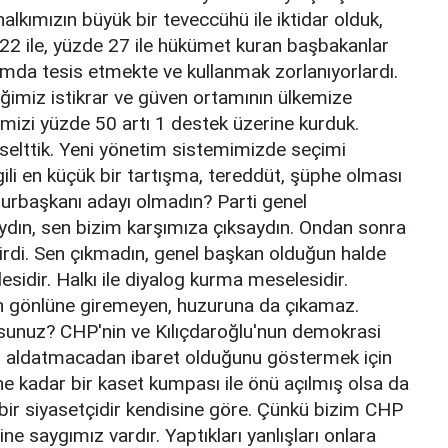
alkımızın büyük bir teveccühü ile iktidar olduk,
e 22 ile, yüzde 27 ile hükümet kuran başbakanlar
lamda tesis etmekte ve kullanmak zorlanıyorlardı.
iğimiz istikrar ve güven ortamının ülkemize
mizi yüzde 50 artı 1 destek üzerine kurduk.
selttik. Yeni yönetim sistemimizde seçimi
ili en küçük bir tartışma, tereddüt, şüphe olması
rbaşkanı adayı olmadın? Parti genel
ydın, sen bizim karşımıza çıksaydın. Ondan sonra
irdi. Sen çıkmadın, genel başkan olduğun halde
idir. Halkı ile diyalog kurma meselesidir.
ın gönlüne giremeyen, huzuruna da çıkamaz.
usunuz? CHP'nin ve Kılıçdaroğlu'nun demokrasi
adar aldatmacadan ibaret olduğunu göstermek için
 kadar bir kaset kumpası ile önü açılmış olsa da
 bir siyasetçidir kendisine göre. Çünkü bizim CHP
e saygımız vardır. Yaptıkları yanlışları onlara