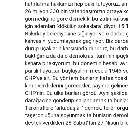
hatırlatma hakkımızı hep baki tutuyoruz, a
26 milyon 330 bin vatandaşımızın ortaya ko
görmediğine göre demek ki bu zatın kafası
için adamları "dökülün sokaklara" diyor. 1
Bakırköy belediyesine sığınıyor ve o darbe 
kahvesini yudumlayarak geçiriyor. Biz darbe
durup uçakların karşısında dururuz, bu darbe
baktığımızda da o demokrasi tarifinin ipuçla
kenara bırakıyorum, bu dönemin hesabı ayrı
partili hayattan başlayalım, mesela 1946 seç
CHP'ye ait. Bu yöntem bunların kafasındaki 
kime verdiklerini görecekler, sayıma gelince
CHP'nin. Bu ülke bunları gördü. Aynı şekil
darağacına gönderip sallandırmak ta bunlar
Teröristlere "arkadaşlar" demek, terör örg
taşeronluğuna soyunmak ta bunların demokra
destek verdikleri 28 Şubat'tan 27 Nisan bild