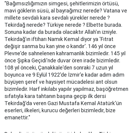
"Bağımsızlığımızın simgesi, şehitlerimizin örtüsü,
mavi göklerin süsü, al bayrağımız nerede? Vatana ve
millete sevdalı kara sevdalı yürekler nerede ?
Tekirdağ nerede? Türkiye nerede ? Elbette burada.
Sonuna kadar da burada olacaktır Allah'ın izniyle.
Tekirdağ'ın iftiharı Namık Kemal diyor ya 'Fıtrat
değişir sanma bu kan yine o kandır'. 146 yıl önce
Plevne'de sahnelenen kahramanlık bizimledir. 145 yıl
önce Şıpka Geçidi'nde duvar ören irade bizimledir.
108 yıl önceki, Çanakkale'den sonraki 7 uzun yıl
boyunca ve 9 Eylül 1922'de İzmir'e kadar adım adım
büyüyen şeref ve haysiyet mücadelesi ant olsun
bizimledir. Harf inkılabı yapılır yapılmaz, başöğretmen
sıfatıyla kara tahtanın başına geçip ilk dersi
Tekirdağ'da veren Gazi Mustafa Kemal Atatürk'ün
eserleri, ilkeleri, kurucu değerleri bizimledir, bize
emanettir."