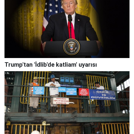
Trump'tan 'İdlib'de katliam' uyarısı