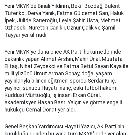
Yeni MKYK'de Binali Yıldırım, Bekir Bozdağ, Bülent
Tüfenkci, Derya Yanık, Fatma Güldemet Sarı, Haluk
İpek, Jülide Sarıeroğlu, Leyla Şahin Usta, Mehmet
Özhaseki, Nurettin Canikli, Öznur Çalık ve Şamil
Tayyar yer almadı.
Yeni MKYK'ye daha önce AK Parti hükümetlerinde
bakanlık yapan Ahmet Arslan, Mahir Ünal, Mustafa
Elitaş, Nihat Zeybekci ve Fatma Betül Sayan Kaya ile
milli yüzücü Umut Arman Sonay, doğal yaşam
yayınlarıyla bilinen eğitmen, sporcu Serdar Kılıç,
yayıncı, sunucu Hayati İnanç, eski futbol hakemi
Kuddusi Müftüoğlu, iş insanı Erkan Güral,
akademisyen Hasan Basri Yalçın ve görme engelli
hukukçu Cemal Donat yer aldı.
Genel Başkan Yardımcısı Hayati Yazıcı, AK Parti'nin
kurulduğu günden bu yana tüm MKYK'lerde yer alan