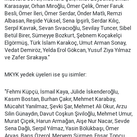
Karasayar, Orhan Miroğlu, Ömer Çelik, Ömer Faruk
Besli, Ömer İleri, Ömer Serdar, Önder Matlı, Remzi
Albasan, Reşide Yüksel, Sena İpşirli, Serdar Kılıç,
Serpil Kavrak, Sevan Sıvacıoğlu, Sevilay Tuncer, Sibel
Betül Birer, Sümeyye Bozkurt, Şebnem Koçakelçi
Elgörmüş, Türk İslam Karakoç, Umut Arman Sonay,
Vedat Demiröz, Yelda Erol Gökcan, Yusuf Ziya Yılmaz
ve Zafer Sırakaya."
MKYK yedek üyeleri ise şu isimler:
"Fehmi Küpçü, İsmail Kaya, Jülide İskenderoğlu,
Kasım Bostan, Burhan Çakır, Mehmet Karabay,
Mücahit Yanılmaz, Şevki Şar, Mehmet Ali Okur, Arzu
Silin Günaydın, Davut Coşkun Şiviloğlu, Mehmet Umur,
Murat Çiçek, Harun Armağan, Aişe Nur Nacar, Sevde
Sena Dağlı, Serpil Yılmaz, Yasin Bölükbaşı, Ömer
Arvas, Barış Özerol, Meryem Sürmen, Ensar Topçu,