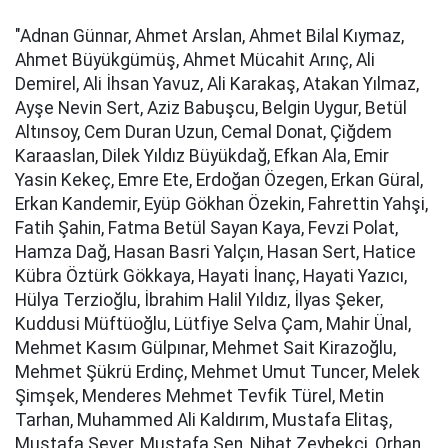
"Adnan Günnar, Ahmet Arslan, Ahmet Bilal Kıymaz,
Ahmet Büyükgümüş, Ahmet Mücahit Arınç, Ali
Demirel, Ali İhsan Yavuz, Ali Karakaş, Atakan Yılmaz,
Ayşe Nevin Sert, Aziz Babuşcu, Belgin Uygur, Betül
Altınsoy, Cem Duran Uzun, Cemal Donat, Çiğdem
Karaaslan, Dilek Yıldız Büyükdağ, Efkan Ala, Emir
Yasin Kekeç, Emre Ete, Erdoğan Özegen, Erkan Güral,
Erkan Kandemir, Eyüp Gökhan Özekin, Fahrettin Yahşi,
Fatih Şahin, Fatma Betül Sayan Kaya, Fevzi Polat,
Hamza Dağ, Hasan Basri Yalçın, Hasan Sert, Hatice
Kübra Öztürk Gökkaya, Hayati İnanç, Hayati Yazıcı,
Hülya Terzioğlu, İbrahim Halil Yıldız, İlyas Şeker,
Kuddusi Müftüoğlu, Lütfiye Selva Çam, Mahir Ünal,
Mehmet Kasım Gülpınar, Mehmet Sait Kirazoğlu,
Mehmet Şükrü Erdinç, Mehmet Umut Tuncer, Melek
Şimşek, Menderes Mehmet Tevfik Türel, Metin
Tarhan, Muhammed Ali Kaldırım, Mustafa Elitaş,
Mustafa Sever, Mustafa Şen, Nihat Zeybekci, Orhan