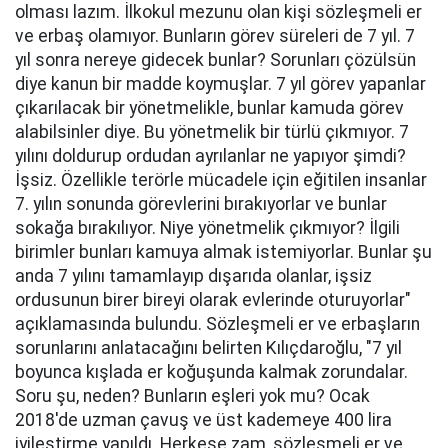
olması lazım. İlkokul mezunu olan kişi sözleşmeli er
ve erbaş olamıyor. Bunların görev süreleri de 7 yıl. 7
yıl sonra nereye gidecek bunlar? Sorunları çözülsün
diye kanun bir madde koymuşlar. 7 yıl görev yapanlar
çıkarılacak bir yönetmelikle, bunlar kamuda görev
alabilsinler diye. Bu yönetmelik bir türlü çıkmıyor. 7
yılını doldurup ordudan ayrılanlar ne yapıyor şimdi?
İşsiz. Özellikle terörle mücadele için eğitilen insanlar
7. yılın sonunda görevlerini bırakıyorlar ve bunlar
sokağa bırakılıyor. Niye yönetmelik çıkmıyor? İlgili
birimler bunları kamuya almak istemiyorlar. Bunlar şu
anda 7 yılını tamamlayıp dışarıda olanlar, işsiz
ordusunun birer bireyi olarak evlerinde oturuyorlar"
açıklamasında bulundu. Sözleşmeli er ve erbaşların
sorunlarını anlatacağını belirten Kılıçdaroğlu, "7 yıl
boyunca kışlada er koğuşunda kalmak zorundalar.
Soru şu, neden? Bunların eşleri yok mu? Ocak
2018'de uzman çavuş ve üst kademeye 400 lira
iyileştirme yapıldı. Herkese zam, sözleşmeli er ve