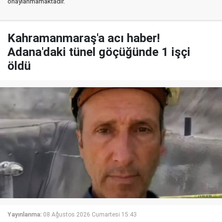
onaylanmamaktadır.
Kahramanmaraş'a acı haber!
Adana'daki tünel göçüğünde 1 işçi
öldü
Yayınlanma:
08 Ağustos 2026 Cumartesi 15:43