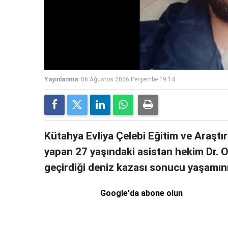
Yayınlanma:
06 Ağustos 2026 Perşembe 19:14
Kütahya Evliya Çelebi Eğitim ve Araştı
yapan 27 yaşındaki asistan hekim Dr. Oğ
geçirdiği deniz kazası sonucu yaşamını 
Google'da abone olun