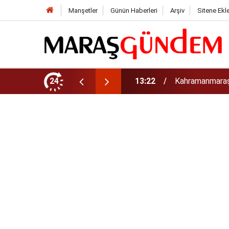
Manşetler
Günün Haberleri
Arşiv
Sitene Ekl
tirdi!
24
13:17
Kahramanmaraş’t