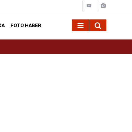
KA
FOTO HABER
13:13
Geleneksel Ağustos Fuarı'nda Sahne Zakkum