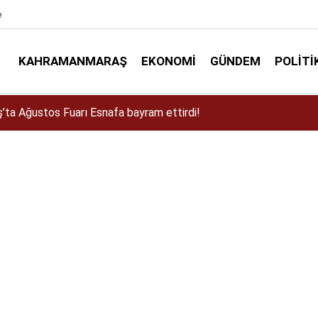
e
KAHRAMANMARAŞ
EKONOMI
GÜNDEM
POLITI
a Dulkadiroğlu Kırsalına 45 Milyonluk Yol Yatırımı!