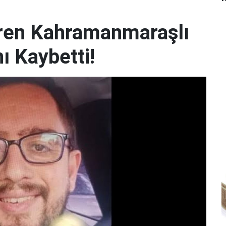
iren Kahramanmaraşlı
ı Kaybetti!