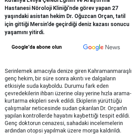
Kütahya Evliya Çelebi Eğitim ve Araştırma
Hastanesi Nöroloji Kliniği’nde görev yapan 27
yaşındaki asistan hekim Dr. Oğuzcan Orçan, tatil
için gittiği Mersin’de geçirdiği deniz kazası sonucu
yaşamını yitirdi.
Google'da abone olun
Serinlemek amacıyla denize giren Kahramanmaraşlı
genç hekim, bir süre sonra akıntı ve dalgaların
etkisiyle suda kayboldu. Durumu fark eden
çevredekilerin ihbarı üzerine olay yerine hızla arama-
kurtarma ekipleri sevk edildi. Ekiplerin yürüttüğü
çalışmalar neticesinde sudan çıkarılan Dr. Orçan’ın
yapılan kontrollerde hayatını kaybettiği tespit edildi.
Genç doktorun cenazesi, sahadaki incelemelerin
ardından otopsi yapılmak üzere morga kaldırıldı.