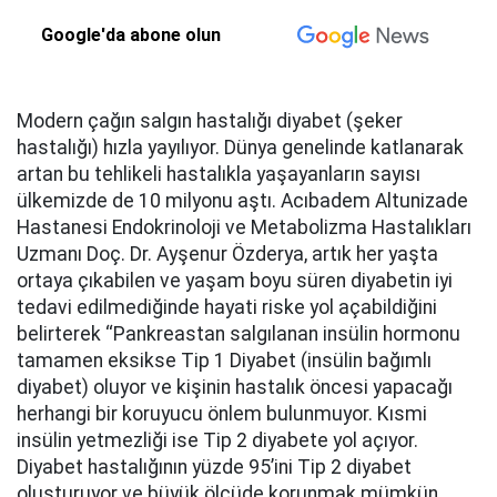
Google'da abone olun
Modern çağın salgın hastalığı diyabet (şeker
hastalığı) hızla yayılıyor. Dünya genelinde katlanarak
artan bu tehlikeli hastalıkla yaşayanların sayısı
ülkemizde de 10 milyonu aştı. Acıbadem Altunizade
Hastanesi Endokrinoloji ve Metabolizma Hastalıkları
Uzmanı Doç. Dr. Ayşenur Özderya, artık her yaşta
ortaya çıkabilen ve yaşam boyu süren diyabetin iyi
tedavi edilmediğinde hayati riske yol açabildiğini
belirterek ‘‘Pankreastan salgılanan insülin hormonu
tamamen eksikse Tip 1 Diyabet (insülin bağımlı
diyabet) oluyor ve kişinin hastalık öncesi yapacağı
herhangi bir koruyucu önlem bulunmuyor. Kısmi
insülin yetmezliği ise Tip 2 diyabete yol açıyor.
Diyabet hastalığının yüzde 95’ini Tip 2 diyabet
oluşturuyor ve büyük ölçüde korunmak mümkün