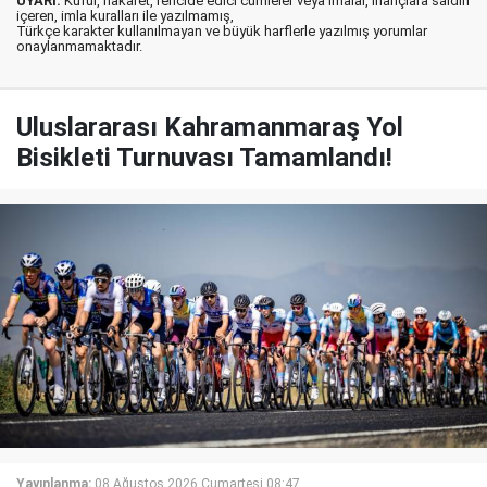
UYARI:
Küfür, hakaret, rencide edici cümleler veya imalar, inançlara saldırı
içeren, imla kuralları ile yazılmamış,
Türkçe karakter kullanılmayan ve büyük harflerle yazılmış yorumlar
onaylanmamaktadır.
Uluslararası Kahramanmaraş Yol
Bisikleti Turnuvası Tamamlandı!
Yayınlanma:
08 Ağustos 2026 Cumartesi 08:47