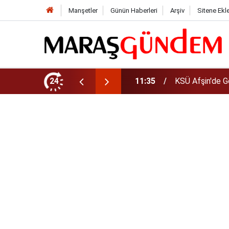
Manşetler
Günün Haberleri
Arşiv
Sitene Ekl
da Yeni Müdür Ataması
24
10:14
Funda Arar kon