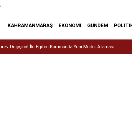
e
KAHRAMANMARAŞ
EKONOMI
GÜNDEM
POLITI
ser için Kahramanmaraş’a geliyor!