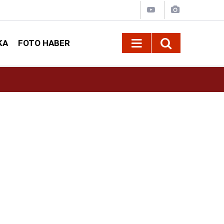
KA
FOTO HABER
10:09
Kahramanmaraş’ta Madrigal konserine büyük i