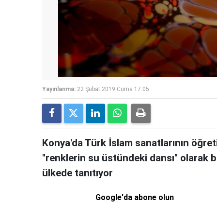
Yayınlanma:
22 Şubat 2019 Cuma 17:05
Konya'da Türk İslam sanatlarının öğreti
"renklerin su üstündeki dansı" olarak b
ülkede tanıtıyor
Google'da abone olun