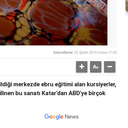
Güncelleme:
22 Şubat 2019 Cuma 17:05
ldiği merkezde ebru eğitimi alan kursiyerler,
ilinen bu sanatı Katar'dan ABD'ye birçok