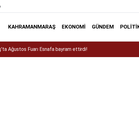
e
KAHRAMANMARAŞ
EKONOMI
GÜNDEM
POLITI
a Dulkadiroğlu Kırsalına 45 Milyonluk Yol Yatırımı!