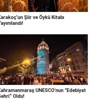
Karakoç’un Şiir ve Öykü Kitabı
Yayımlandı!
Kahramanmaraş UNESCO'nun “Edebiyat
Şehri” Oldu!