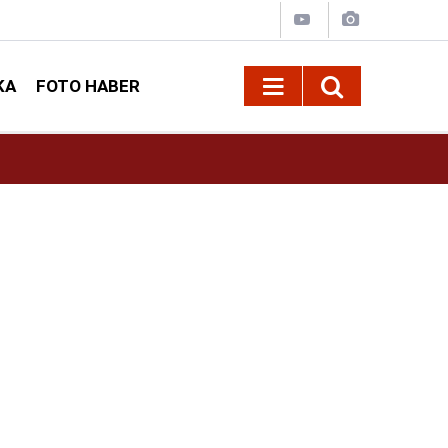
KA
FOTO HABER
13:13
Geleneksel Ağustos Fuarı'nda Sahne Zakkum