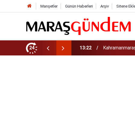
Manşetler
Günün Haberleri
Arşiv
Sitene Ekl
tirdi!
24
13:17
Kahramanmaraş’t