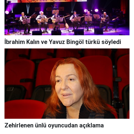
İbrahim Kalın ve Yavuz Bingöl türkü söyledi
Zehirlenen ünlü oyuncudan açıklama