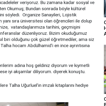
ücadeleler veriyoruz. Bu zamana kadar sosyal ve
lirten Okumuş; Bundan sonrada böyle kültürel
söyledi. Organize Sanayileri, Lojistik
n yanı sıra üniversitesi olan öğrencileri ile dolup
mize, vatandaşlarımıza tarihini, geçmişini
 konferanslar düzenliyoruz. Bizim okuduğumuz
l biri olduğunu çok güzel öğretmediler, ama siz
h Talha hocam Abdülhamid’i en ince ayrıntısına
ilerim adına hoş geldiniz diyorum ve kıymetli
se iyi akşamlar diliyorum. diyerek konuştu.
 Talha Uğurluel’in imzalı kitaplarını hediye