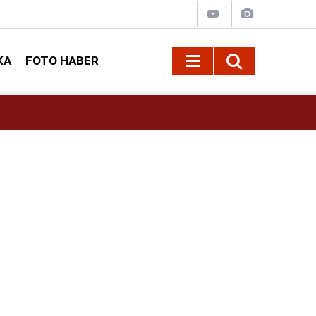
KA
FOTO HABER
13:13
Geleneksel Ağustos Fuarı'nda Sahne Zakkum