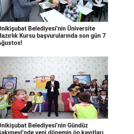
Onikişubat Belediyesi’nin Üniversite
Hazırlık Kursu başvurularında son gün 7
Ağustos!
Onikişubat Belediyesi’nin Gündüz
Bakımevi’nde yeni dönemin ön kayıtları