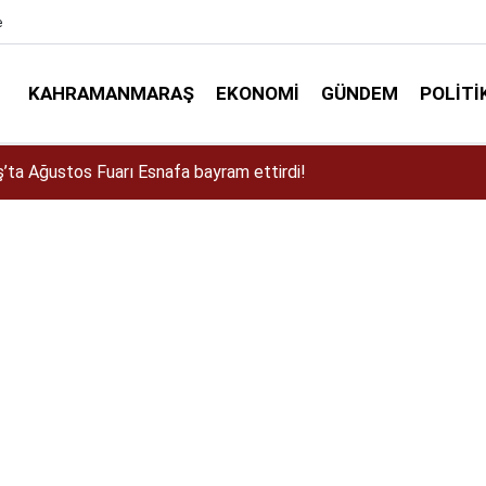
e
KAHRAMANMARAŞ
EKONOMI
GÜNDEM
POLITI
a Dulkadiroğlu Kırsalına 45 Milyonluk Yol Yatırımı!