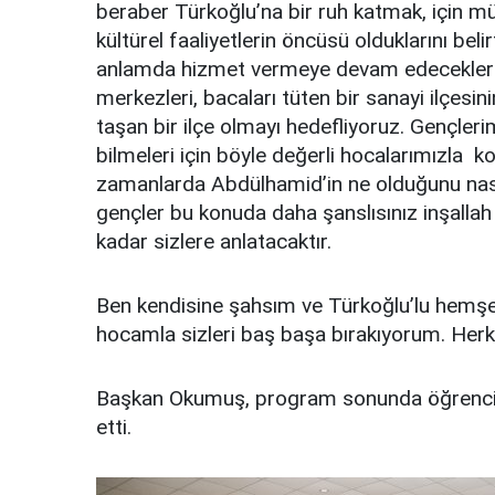
beraber Türkoğlu’na bir ruh katmak, için m
kültürel faaliyetlerin öncüsü olduklarını be
anlamda hizmet vermeye devam edeceklerini 
merkezleri, bacaları tüten bir sanayi ilçesini
taşan bir ilçe olmayı hedefliyoruz. Gençleri
bilmeleri için böyle değerli hocalarımızla
zamanlarda Abdülhamid’in ne olduğunu nası
gençler bu konuda daha şanslısınız inşalla
kadar sizlere anlatacaktır.
Ben kendisine şahsım ve Türkoğlu’lu hemşer
hocamla sizleri baş başa bırakıyorum. Herke
Başkan Okumuş, program sonunda öğrencilere
etti.