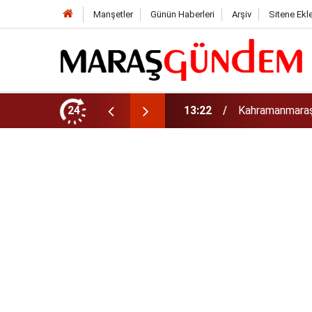
Manşetler
Günün Haberleri
Arşiv
Sitene Ekl
tirdi!
24
13:17
Kahramanmaraş’t