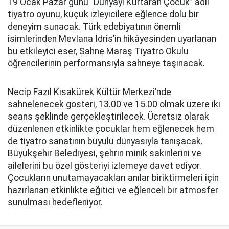
19 Ocak Pazar günü “Dünyayı Kurtaran Çocuk” adlı
tiyatro oyunu, küçük izleyicilere eğlence dolu bir
deneyim sunacak. Türk edebiyatının önemli
isimlerinden Mevlana İdris’in hikâyesinden uyarlanan
bu etkileyici eser, Sahne Maraş Tiyatro Okulu
öğrencilerinin performansıyla sahneye taşınacak.
Necip Fazıl Kısakürek Kültür Merkezi’nde
sahnelenecek gösteri, 13.00 ve 15.00 olmak üzere iki
seans şeklinde gerçekleştirilecek. Ücretsiz olarak
düzenlenen etkinlikte çocuklar hem eğlenecek hem
de tiyatro sanatının büyülü dünyasıyla tanışacak.
Büyükşehir Belediyesi, şehrin minik sakinlerini ve
ailelerini bu özel gösteriyi izlemeye davet ediyor.
Çocukların unutamayacakları anılar biriktirmeleri için
hazırlanan etkinlikte eğitici ve eğlenceli bir atmosfer
sunulması hedefleniyor.