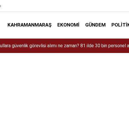
e
KAHRAMANMARAŞ
EKONOMI
GÜNDEM
POLITI
aman Çıkacak? iPhone 18 Pro Max Özellikleri ve Tahmini Fiyatı