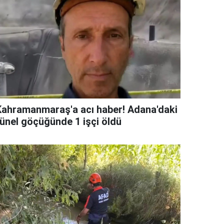
Kahramanmaraş'a acı haber! Adana'daki
tünel göçüğünde 1 işçi öldü