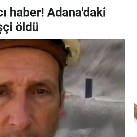
ı haber! Adana'daki
şçi öldü