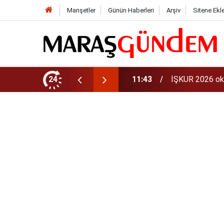
Manşetler
Günün Haberleri
Arşiv
Sitene Ekl
aman? 81 ilde 30 bin personel alınacak
24
11:40
iPhone 18 Ne Z