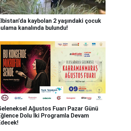
Elbistan’da kaybolan 2 yaşındaki çocuk
sulama kanalında bulundu!
Geleneksel Ağustos Fuarı Pazar Günü
Eğlence Dolu İki Programla Devam
Edecek!