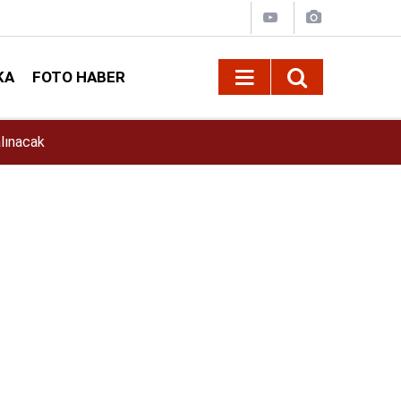
KA
FOTO HABER
11:39
İlkay Çiçek Kimdir? İlkay Çiçek Kaç Yaşında, E