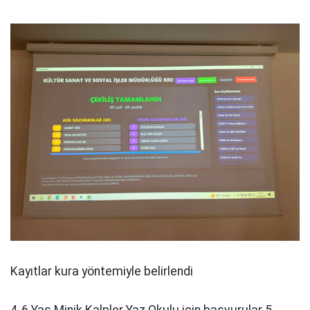
Kayıtlar kura yöntemiyle belirlendi
4-6 Yaş Minik Kalpler Yaz Okulu için başvurular 5