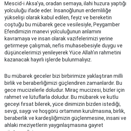
Mescid-i Aksa'ya, oradan semaya, ilahi huzura yaptığı
yolculuğu ifade eder. İnsanoğlunun erdemliliğe
yükselişi olarak kabul edilen, feyiz ve bereketin
coştuğu bu mübarek gece vesilesiyle, Peygamber
Efendimizin manevi yolculuğunun anlamını
kavramaya ve insan olarak vazifelerimizi yerine
getirmeye çalışmalı, nefis muhasebesiyle duygu ve
düşüncelerimizi yenileyerek Yüce Allah'ın rahmetini
kazanacak hayırlı işlerde bulunmalıyız.
Bu mübarek geceler bizi birbirimize yaklaştıran milli
birlik ve beraberliğimizi güçlendiren zamanlardır. Bu
gece mucizelerle doludur. Miraç mucizesi, bizler için
rahmet ve lütuflarla doludur. Bu mübarek ve kutlu
geceyi fırsat bilerek, yüce dinimizin bizden istediği,
sevgi, saygı ve hoşgörü ortamının kurulmasına, birlik,
beraberlik ve kardeşliğimizin güçlenmesine, insani ve
ahlaki meziyetlerin yaygınlaşmasına gayret