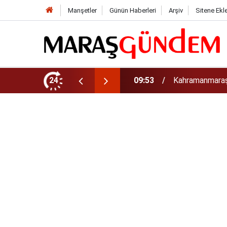
Manşetler
Günün Haberleri
Arşiv
Sitene Ekl
rinizi Hemen Kontrol Edin
24
09:44
Uluslararası Bi