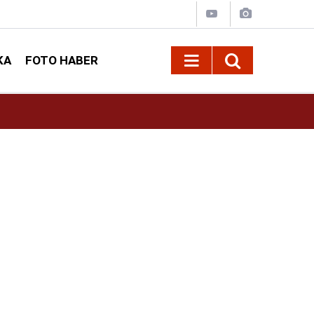
KA
FOTO HABER
09:24
Büyükşehir, Elbistan Kırsalında 10 Mahallenin 