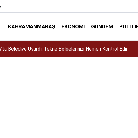
e
KAHRAMANMARAŞ
EKONOMI
GÜNDEM
POLITI
siklet Yarışması’nda En Zorlu Etap Tamamlandı!