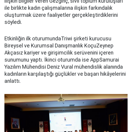
ilişkin bilgiler veren Gezginç, sivil toplum kuruluşları
ile birlikte kadın çalışmalarına ilişkin farkındalık
oluşturmak üzere faaliyetler gerçekleştirdiklerini
söyledi.
Etkinliğin ilk oturumundaTriwi şirketi kurucusu
Bireysel ve Kurumsal Danışmanlık KoçuZeynep
Akçasız kariyer ve girişimcilik serüvenini içeren
sunumunu yaptı. İkinci oturumda ise AppSamurai
Yazılım Mühendisi Deniz Vural mühendislik alanında
kadınların karşılaştığı güçlükler ve başarı hikâyelerini
anlattı.