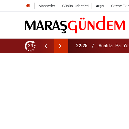
Manşetler
Günün Haberleri
Arşiv
Sitene Ekl
daş Suçlu Değil"
24
22:15
Kahramanmaraş’t