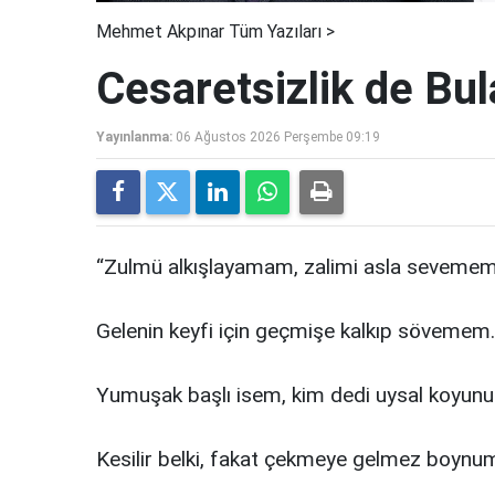
Mehmet Akpınar Tüm Yazıları >
Cesaretsizlik de Bula
Yayınlanma:
06 Ağustos 2026 Perşembe 09:19
“Zulmü alkışlayamam, zalimi asla sevemem
Gelenin keyfi için geçmişe kalkıp sövemem.
Yumuşak başlı isem, kim dedi uysal koyun
Kesilir belki, fakat çekmeye gelmez boynum