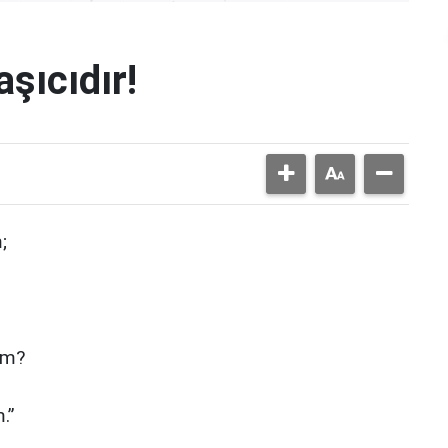
şıcıdır!
;
um?
.”