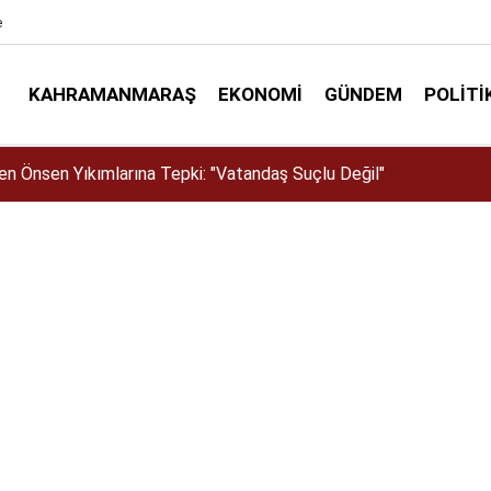
e
KAHRAMANMARAŞ
EKONOMI
GÜNDEM
POLITI
a Fabrikada Yangın! Yaklaşık 1,5 Milyon Dolar zarar var!