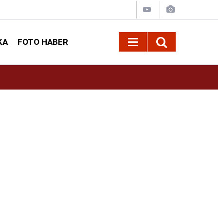
KA
FOTO HABER
17:32
CHP Kahramanmaraş'ta Esat Şengül Yeniden 