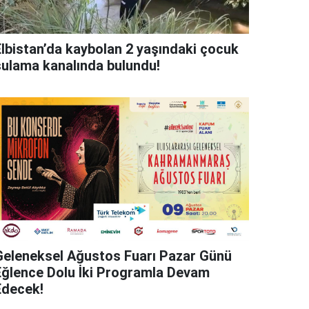
Elbistan’da kaybolan 2 yaşındaki çocuk
sulama kanalında bulundu!
Geleneksel Ağustos Fuarı Pazar Günü
Eğlence Dolu İki Programla Devam
Edecek!