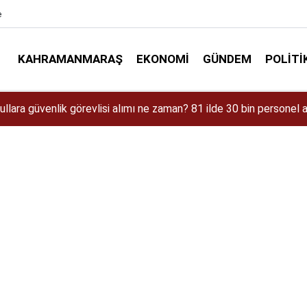
e
KAHRAMANMARAŞ
EKONOMI
GÜNDEM
POLITI
aman Çıkacak? iPhone 18 Pro Max Özellikleri ve Tahmini Fiyatı