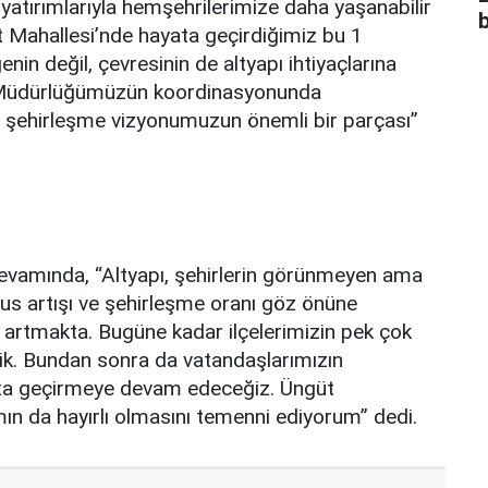
atırımlarıyla hemşehrilerimize daha yaşanabilir
b
t Mahallesi’nde hayata geçirdiğimiz bu 1
nin değil, çevresinin de altyapı ihtiyaçlarına
 Müdürlüğümüzün koordinasyonunda
lir şehirleşme vizyonumuzun önemli bir parçası”
devamında, “Altyapı, şehirlerin görünmeyen ama
nüfus artışı ve şehirleşme oranı göz önüne
a artmakta. Bugüne kadar ilçelerimizin pek çok
dik. Bundan sonra da vatandaşlarımızın
ayata geçirmeye devam edeceğiz. Üngüt
mın da hayırlı olmasını temenni ediyorum” dedi.