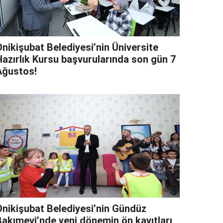
Onikişubat Belediyesi’nin Üniversite
Hazırlık Kursu başvurularında son gün 7
Ağustos!
Onikişubat Belediyesi’nin Gündüz
Bakımevi’nde yeni dönemin ön kayıtları