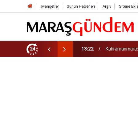
Manşetler
Günün Haberleri
Arşiv
Sitene Ekl
tirdi!
24
13:17
Kahramanmaraş’t