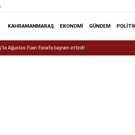
e
KAHRAMANMARAŞ
EKONOMI
GÜNDEM
POLITI
a Dulkadiroğlu Kırsalına 45 Milyonluk Yol Yatırımı!