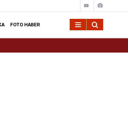
KA
FOTO HABER
13:13
Geleneksel Ağustos Fuarı'nda Sahne Zakkum