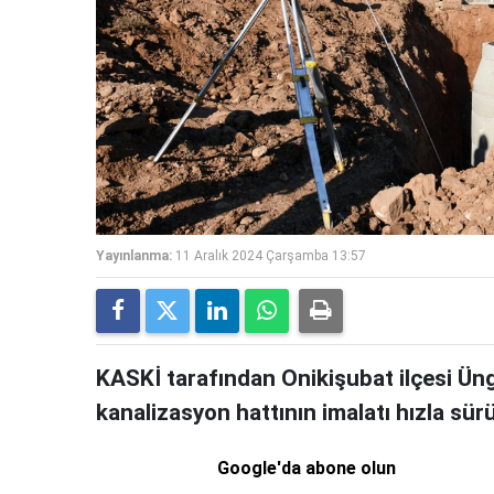
Yayınlanma:
11 Aralık 2024 Çarşamba 13:57
KASKİ tarafından Onikişubat ilçesi Üng
kanalizasyon hattının imalatı hızla sürü
Google'da abone olun