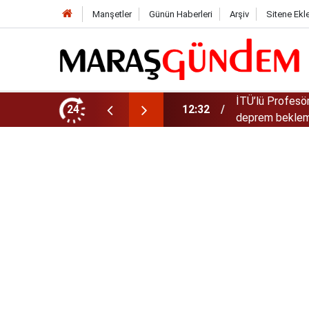
Manşetler
Günün Haberleri
Arşiv
Sitene Ekl
 serpen açıklama! “300-400 yıl büyük
24
11:19
Kahramanmaraş-