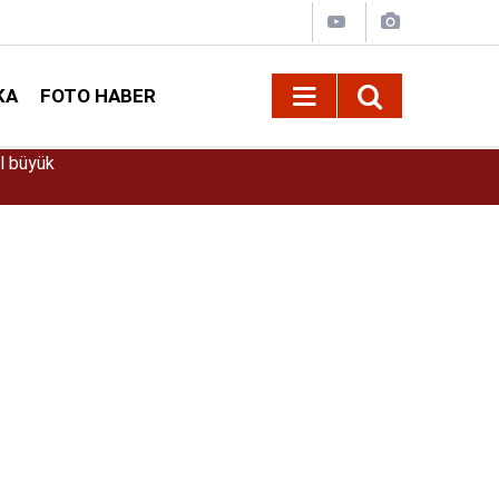
KA
FOTO HABER
09:41
Vali Ünlüer ve Başkan Görgel’den Vakıflar Ge