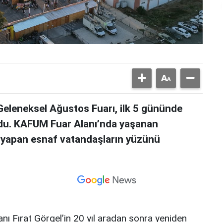
Geleneksel Ağustos Fuarı, ilk 5 gününde
rdu. KAFUM Fuar Alanı’nda yaşanan
ş yapan esnaf vatandaşların yüzünü
 Fırat Görgel’in 20 yıl aradan sonra yeniden