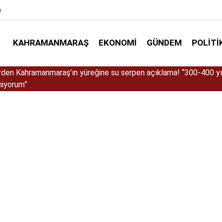
e
KAHRAMANMARAŞ
EKONOMI
GÜNDEM
POLITI
Göksun tünellerinde elektronik radar aktif oldu!