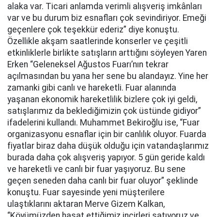
alaka var. Ticari anlamda verimli alışveriş imkânları
var ve bu durum biz esnafları çok sevindiriyor. Emeği
geçenlere çok teşekkür ederiz” diye konuştu.
Özellikle akşam saatlerinde konserler ve çeşitli
etkinliklerle birlikte satışların arttığını söyleyen Yaren
Erken “Geleneksel Ağustos Fuarı’nın tekrar
açılmasından bu yana her sene bu alandayız. Yine her
zamanki gibi canlı ve hareketli. Fuar alanında
yaşanan ekonomik hareketlilik bizlere çok iyi geldi,
satışlarımız da beklediğimizin çok üstünde gidiyor”
ifadelerini kullandı. Muhammet Bekiroğlu ise, “Fuar
organizasyonu esnaflar için bir canlılık oluyor. Fuarda
fiyatlar biraz daha düşük olduğu için vatandaşlarımız
burada daha çok alışveriş yapıyor. 5 gün geride kaldı
ve hareketli ve canlı bir fuar yaşıyoruz. Bu sene
geçen seneden daha canlı bir fuar oluyor” şeklinde
konuştu. Fuar sayesinde yeni müşterilere
ulaştıklarını aktaran Merve Gizem Kalkan,
“Köyümüzden hasat ettiğimiz incirleri satıyoruz ve