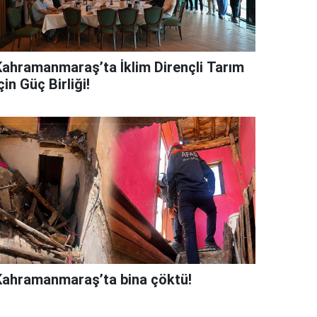
Kahramanmaraş’ta İklim Dirençli Tarım
çin Güç Birliği!
Kahramanmaraş’ta bina çöktü!