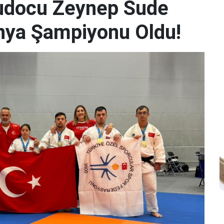
udocu Zeynep Sude
Dünya Şampiyonu Oldu!