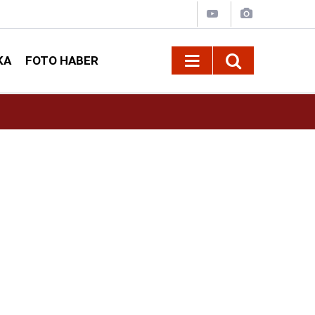
KA
FOTO HABER
10:09
Kahramanmaraş’ta Madrigal konserine büyük i