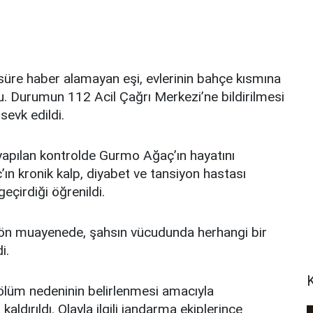
 süre haber alamayan eşi, evlerinin bahçe kısmına
u. Durumun 112 Acil Çağrı Merkezi’ne bildirilmesi
sevk edildi.
 yapılan kontrolde Gurmo Ağaç’ın hayatını
ç’ın kronik kalp, diyabet ve tansiyon hastası
eçirdiği öğrenildi.
n ön muayenede, şahsın vücudunda herhangi bir
i.
ölüm nedeninin belirlenmesi amacıyla
ırıldı. Olayla ilgili jandarma ekiplerince