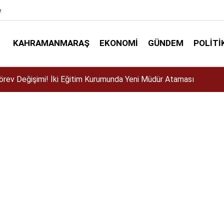
e
KAHRAMANMARAŞ
EKONOMI
GÜNDEM
POLITI
ser için Kahramanmaraş’a geliyor!