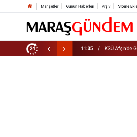
Manşetler
Günün Haberleri
Arşiv
Sitene Ekl
da Yeni Müdür Ataması
24
10:14
Funda Arar kon