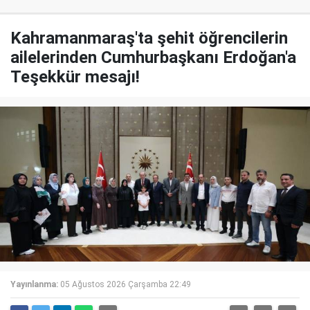
Kahramanmaraş'ta şehit öğrencilerin
ailelerinden Cumhurbaşkanı Erdoğan'a
Teşekkür mesajı!
Yayınlanma:
05 Ağustos 2026 Çarşamba 22:49