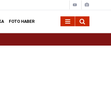
KA
FOTO HABER
13:13
Geleneksel Ağustos Fuarı'nda Sahne Zakkum