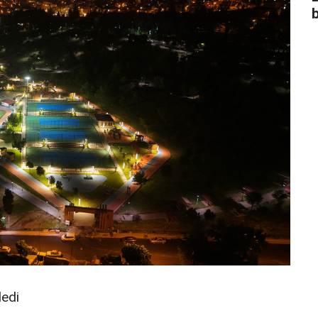
b
ledi