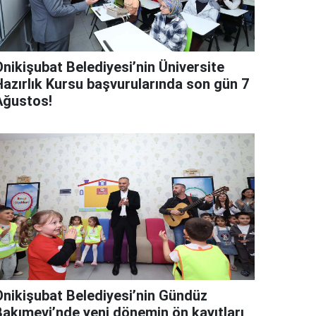
Onikişubat Belediyesi’nin Üniversite
Hazırlık Kursu başvurularında son gün 7
Ağustos!
Onikişubat Belediyesi’nin Gündüz
Bakımevi’nde yeni dönemin ön kayıtları