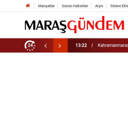
Manşetler
Günün Haberleri
Arşiv
Sitene Ekl
tirdi!
24
13:17
Kahramanmaraş’t