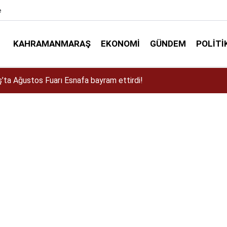
e
KAHRAMANMARAŞ
EKONOMI
GÜNDEM
POLITI
a Dulkadiroğlu Kırsalına 45 Milyonluk Yol Yatırımı!