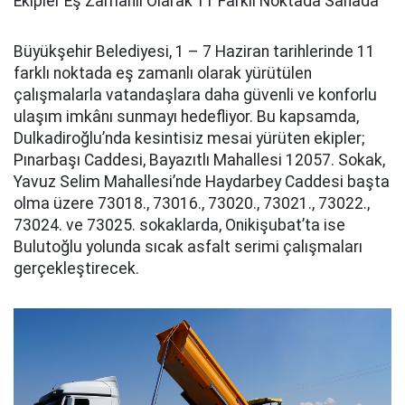
Ekipler Eş Zamanlı Olarak 11 Farklı Noktada Sahada
Büyükşehir Belediyesi, 1 – 7 Haziran tarihlerinde 11
farklı noktada eş zamanlı olarak yürütülen
çalışmalarla vatandaşlara daha güvenli ve konforlu
ulaşım imkânı sunmayı hedefliyor. Bu kapsamda,
Dulkadiroğlu’nda kesintisiz mesai yürüten ekipler;
Pınarbaşı Caddesi, Bayazıtlı Mahallesi 12057. Sokak,
Yavuz Selim Mahallesi’nde Haydarbey Caddesi başta
olma üzere 73018., 73016., 73020., 73021., 73022.,
73024. ve 73025. sokaklarda, Onikişubat’ta ise
Bulutoğlu yolunda sıcak asfalt serimi çalışmaları
gerçekleştirecek.