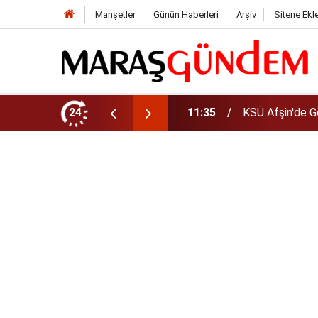
Manşetler
Günün Haberleri
Arşiv
Sitene Ekl
da Yeni Müdür Ataması
24
10:14
Funda Arar kon