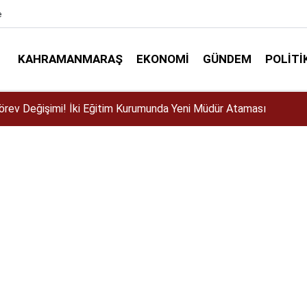
e
KAHRAMANMARAŞ
EKONOMI
GÜNDEM
POLITI
ser için Kahramanmaraş’a geliyor!