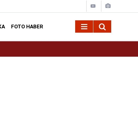
KA
FOTO HABER
10:09
Kahramanmaraş’ta Madrigal konserine büyük i