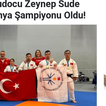
udocu Zeynep Sude
Dünya Şampiyonu Oldu!