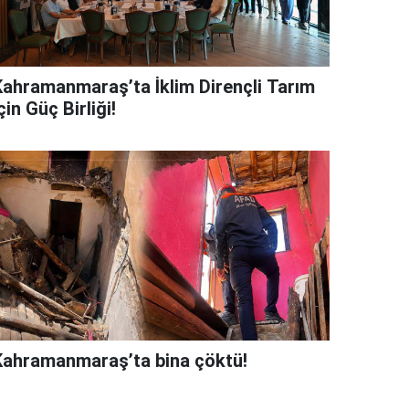
Kahramanmaraş’ta İklim Dirençli Tarım
çin Güç Birliği!
Kahramanmaraş’ta bina çöktü!