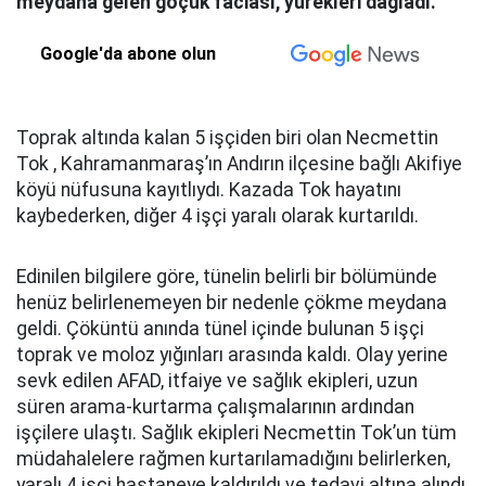
meydana gelen göçük faciası, yürekleri dağladı.
Google'da abone olun
Toprak altında kalan 5 işçiden biri olan Necmettin
Tok , Kahramanmaraş’ın Andırın ilçesine bağlı Akifiye
köyü nüfusuna kayıtlıydı. Kazada Tok hayatını
kaybederken, diğer 4 işçi yaralı olarak kurtarıldı.
Edinilen bilgilere göre, tünelin belirli bir bölümünde
henüz belirlenemeyen bir nedenle çökme meydana
geldi. Çöküntü anında tünel içinde bulunan 5 işçi
toprak ve moloz yığınları arasında kaldı. Olay yerine
sevk edilen AFAD, itfaiye ve sağlık ekipleri, uzun
süren arama-kurtarma çalışmalarının ardından
işçilere ulaştı. Sağlık ekipleri Necmettin Tok’un tüm
müdahalelere rağmen kurtarılamadığını belirlerken,
yaralı 4 işçi hastaneye kaldırıldı ve tedavi altına alındı.