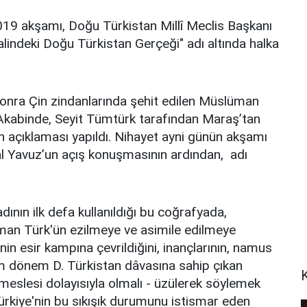
2019 akşamı, Doğu Türkistan Millî Meclis Başkanı
indeki Doğu Türkistan Gerçeği" adı altında halka
nra Çin zindanlarında şehit edilen Müslüman
. Akabinde, Seyit Tümtürk tarafından Maraş’tan
n açıklaması yapıldı. Nihayet ayni günün akşamı
 Yavuz’un açış konuşmasının ardından, adı
ının ilk defa kullanıldığı bu coğrafyada,
an Türk'ün ezilmeye ve asimile edilmeye
enin esir kampına çevrildiğini, inançlarının, namus
önem dönem D. Türkistan dâvasına sahip çıkan
 meslesi dolayısıyla olmalı - üzülerek söylemek
ürkiye'nin bu sıkışık durumunu istismar eden