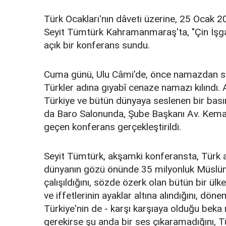
Türk Ocakları'nın dâveti üzerine, 25 Ocak 
Seyit Tümtürk Kahramanmaraş'ta, "Çin İşgal
açık bir konferans sundu.
Cuma günü, Ulu Câmi’de, önce namazdan so
Türkler adına gıyabî cenaze namazı kılındı
Türkiye ve bütün dünyaya seslenen bir bası
da Baro Salonunda, Şube Başkanı Av. Kemal
geçen konferans gerçekleştirildi.
Seyit Tümtürk, akşamki konferansta, Türk ad
dünyanın gözü önünde 35 milyonluk Müslüm
çalışıldığını, sözde özerk olan bütün bir ülk
ve iffetlerinin ayaklar altına alındığını, d
Türkiye'nin de - karşı karşıaya olduğu beka
gerekirse şu anda bir ses çıkaramadığını, T