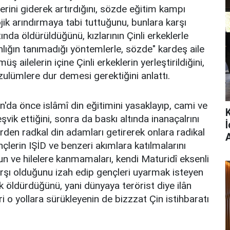
erini giderek artırdığını, sözde eğitim kampı
ik arındırmaya tabi tuttuğunu, bunlara karşı
ında öldürüldüğünü, kızlarının Çinli erkeklerle
nlığın tanımadığı yöntemlerle, sözde" kardeş aile
ş ailelerin içine Çinli erkeklerin yerleştirildiğini,
 zulümlere dur demesi gerektiğini anlattı.
an'da önce islâmî din eğitimini yasaklayıp, cami ve
vik ettiğini, sonra da baskı altında inanaçalrını
rden radkal din adamları getirerek onlara radikal
ençlerin IŞİD ve benzeri akımlara katılmalarını
yun ve hilelere kanmamaları, kendi Maturidî eksenli
karşı olduğunu izah edip gençleri uyarmak isteyen
k öldürdüğünü, yani dünyaya terörist diye ilân
eri o yollara sürükleyenin de bizzzat Çin istihbaratı