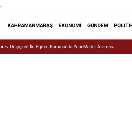
e
KAHRAMANMARAŞ
EKONOMI
GÜNDEM
POLITI
ser için Kahramanmaraş’a geliyor!