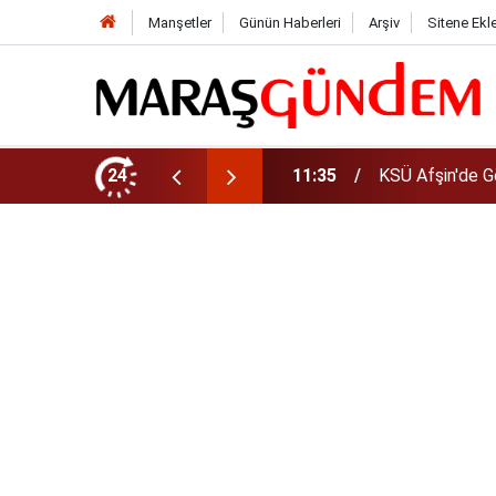
Manşetler
Günün Haberleri
Arşiv
Sitene Ekl
da Yeni Müdür Ataması
24
10:14
Funda Arar kon