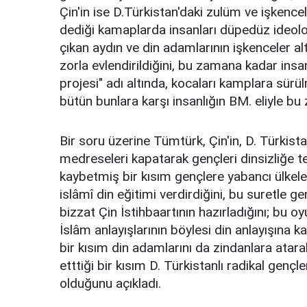
Çin'in ise D.Türkistan'daki zulüm ve işkencel
dediği kamaplarda insanları düpedüz ideoloj
çıkan aydın ve din adamlarının işkenceler alt
zorla evlendirildiğini, bu zamana kadar insa
projesi" adı altında, kocaları kamplara sürülmü
bütün bunlara karşı insanlığın BM. eliyle bu
Bir soru üzerine Tümtürk, Çin'in, D. Türkist
medreseleri kapatarak gençleri dinsizliğe teş
kaybetmiş bir kısım gençlere yabancı ülkele
islâmî din eğitimi verdirdiğini, bu suretle g
bizzat Çin İstihbaartının hazırladığını; bu o
İslâm anlayışlarının böylesi din anlayışına 
bir kısım din adamlarını da zindanlara atara
etttiği bir kısım D. Türkistanlı radikal gençl
olduğunu açıkladı.