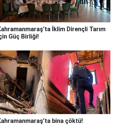
Kahramanmaraş’ta İklim Dirençli Tarım
çin Güç Birliği!
Kahramanmaraş’ta bina çöktü!