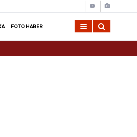
KA
FOTO HABER
10:09
Kahramanmaraş’ta Madrigal konserine büyük i