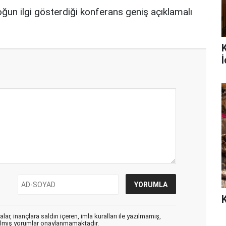
oğun ilgi gösterdiği konferans geniş açıklamalı
İ
ar, inançlara saldırı içeren, imla kuralları ile yazılmamış,
zılmış yorumlar onaylanmamaktadır.