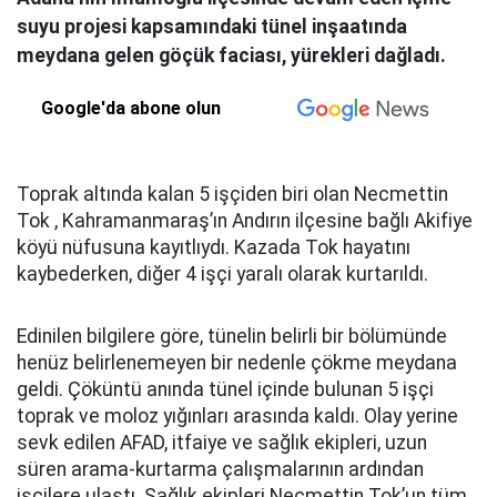
suyu projesi kapsamındaki tünel inşaatında
meydana gelen göçük faciası, yürekleri dağladı.
Google'da abone olun
Toprak altında kalan 5 işçiden biri olan Necmettin
Tok , Kahramanmaraş’ın Andırın ilçesine bağlı Akifiye
köyü nüfusuna kayıtlıydı. Kazada Tok hayatını
kaybederken, diğer 4 işçi yaralı olarak kurtarıldı.
Edinilen bilgilere göre, tünelin belirli bir bölümünde
henüz belirlenemeyen bir nedenle çökme meydana
geldi. Çöküntü anında tünel içinde bulunan 5 işçi
toprak ve moloz yığınları arasında kaldı. Olay yerine
sevk edilen AFAD, itfaiye ve sağlık ekipleri, uzun
süren arama-kurtarma çalışmalarının ardından
işçilere ulaştı. Sağlık ekipleri Necmettin Tok’un tüm