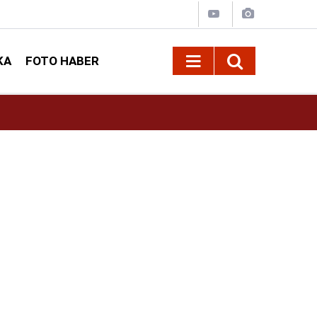
KA
FOTO HABER
16:42
Öz Sağlık-İş Kahramanmaraş Şube Başkanı Ar