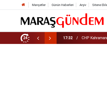
Manşetler
Günün Haberleri
Arşiv
Sitene Ekl
şkanı Oldu
24
17:08
Altın daha yüks