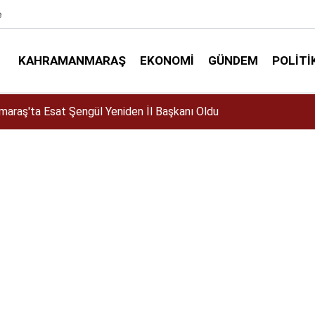
e
KAHRAMANMARAŞ
EKONOMI
GÜNDEM
POLITI
elir mi? Altın almalı mı? Satmalı mı? Uzmanlar ne diyor?