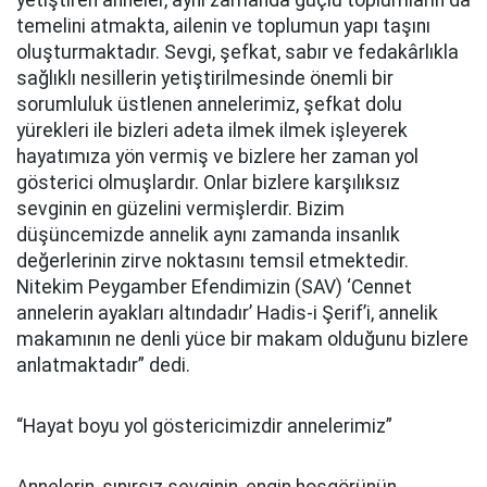
yetiştiren anneler, aynı zamanda güçlü toplumların da
temelini atmakta, ailenin ve toplumun yapı taşını
oluşturmaktadır. Sevgi, şefkat, sabır ve fedakârlıkla
sağlıklı nesillerin yetiştirilmesinde önemli bir
sorumluluk üstlenen annelerimiz, şefkat dolu
yürekleri ile bizleri adeta ilmek ilmek işleyerek
hayatımıza yön vermiş ve bizlere her zaman yol
gösterici olmuşlardır. Onlar bizlere karşılıksız
sevginin en güzelini vermişlerdir. Bizim
düşüncemizde annelik aynı zamanda insanlık
değerlerinin zirve noktasını temsil etmektedir.
Nitekim Peygamber Efendimizin (SAV) ‘Cennet
annelerin ayakları altındadır’ Hadis-i Şerif’i, annelik
makamının ne denli yüce bir makam olduğunu bizlere
anlatmaktadır” dedi.
“Hayat boyu yol göstericimizdir annelerimiz”