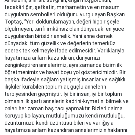
Annelerin, sınırsız sevginin, engin hoşgörünün,
fedakârlığın, şefkatin, merhametin ve en masum
duyguların sembolleri olduğunu vurgulayan Başkan
Toptaş, “Yeri doldurulamayan, değeri hiçbir şeyle
ölçülmeyen, tarifi imkânsız olan dünyadaki en yüce
duygulardan birisidir annelik. Yani anne demek
dünyadaki tüm güzellik ve değerlerin temerküz
ederek tek kelimeyle ifade edilmesidir. Varlıklarıyla
hayatımıza anlam kazandıran, dünyamızı
zenginleştiren annelerimiz, aynı zamanda bizim ilk
öğretmenimiz ve hayat boyu yol göstericimizdir. Bir
başka ifadeyle sağlam yetişmiş insanlar ve sağlıklı
ilişkiler kurabilen toplumlar, güçlü annelerin
terbiyesinden geçmiştir. İyi bir insan, iyi bir toplum
olmanın ilk şartı annelerin kadrini-kıymetini bilmek ve
onları her zaman baş tacı yapmaktır. Bizleri daima
koruyup kollayan, mutluluğumuzu kendi mutluluğu,
üzüntümüzü kendi üzüntüsü bilen ve varlığıyla
hayatımıza anlam kazandıran annelerimizin haklarını