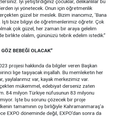
rsiniz. İyi yetiştirdiğiniz çocuklar, delikanlılar bu
zlerden iyi yönetecek. Onun için öğretmenlik
erçekten güzel bir meslek. Bizim inancımız, ‘Bana
r. İşti bize bilgiyi de öğretmenlerimiz öğretir. Çok
r olmak çok güzel, her zaman bir araya gelelim
de birlikte olalım, gününüzü tebrik edelim istedik.”
N GÖZ BEBEĞİ OLACAK”
23 projesi hakkında da bilgiler veren Başkan
nci lige taşıyacak inşallah. Bu memleketin her
r, yaylalarımız var, kayak merkezimiz var.
gerçekten mükemmel, edebiyat derseniz zaten
ıtım. 84 milyon Türkiye nüfusunun 83 milyonu
miyor. İşte bu sorunu çözecek bir proje
ülkenin tamamının oy birliğiyle Kahramanmaraş’a
sadece EXPO döneminde değil, EXPO’dan sonra da