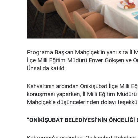
Programa Başkan Mahçiçek’in yanı sıra İl 
İlçe Milli Eğitim Müdürü Enver Gökşen ve On
Ünsal da katıldı.
Kahvaltının ardından Onikişubat İlçe Milli
konuşması yaparken, İl Milli Eğitim Müdü
Mahçiçek’e düşüncelerinden dolayı teşekkür
“ONİKİŞUBAT BELEDİYESİ’NİN ÖNCELİĞİ 
Kahraman’ın ardından, Onikişubat Belediye