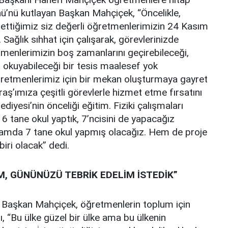
nü’nü kutlayan Başkan Mahçiçek, “Öncelikle,
 ettiğimiz siz değerli öğretmenlerimizin 24 Kasım
ğlık sıhhat için çalışarak, görevlerinizde
tmenlerimizin boş zamanlarını geçirebileceği,
i okuyabileceği bir tesis maalesef yok
ğretmenlerimiz için bir mekan oluşturmaya gayret
aş’ımıza çeşitli görevlerle hizmet etme fırsatını
diyesi’nin önceliği eğitim. Fiziki çalışmaları
 6 tane okul yaptık, 7’ncisini de yapacağız
lamda 7 tane okul yapmış olacağız. Hem de proje
iri olacak” dedi.
, GÜNÜNÜZÜ TEBRİK EDELİM İSTEDİK”
an Başkan Mahçiçek, öğretmenlerin toplum için
ı, “Bu ülke güzel bir ülke ama bu ülkenin