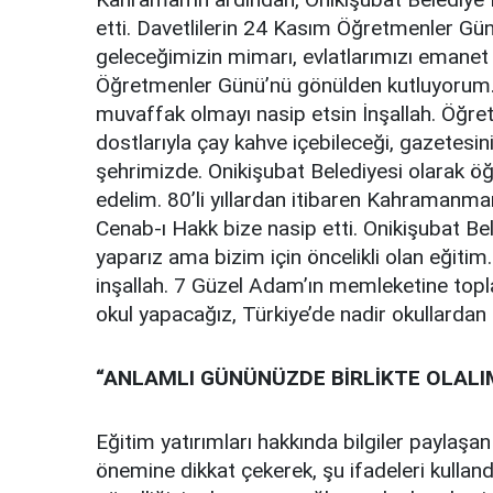
etti. Davetlilerin 24 Kasım Öğretmenler Gü
geleceğimizin mimarı, evlatlarımızı emanet
Öğretmenler Günü’nü gönülden kutluyorum. Sa
muvaffak olmayı nasip etsin İnşallah. Öğre
dostlarıyla çay kahve içebileceği, gazetesin
şehrimizde. Onikişubat Belediyesi olarak ö
edelim. 80’li yıllardan itibaren Kahramanmar
Cenab-ı Hakk bize nasip etti. Onikişubat Bele
yaparız ama bizim için öncelikli olan eğitim.
inşallah. 7 Güzel Adam’ın memleketine top
okul yapacağız, Türkiye’de nadir okullardan b
“ANLAMLI GÜNÜNÜZDE BİRLİKTE OLALIM
Eğitim yatırımları hakkında bilgiler paylaş
önemine dikkat çekerek, şu ifadeleri kulland