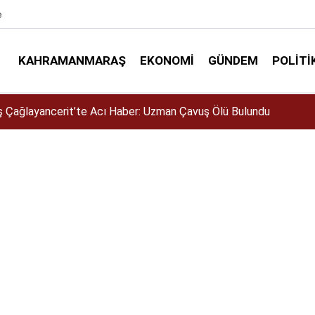
e
KAHRAMANMARAŞ
EKONOMI
GÜNDEM
POLITI
örev Değişimi! İki Eğitim Kurumunda Yeni Müdür Ataması