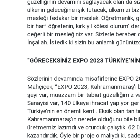
güzelliğinin devamını sağlayacak olan da sizle
ülkenin geleceğine ışık tutacak, ülkemizi bi
mesleği fedakar bir meslek. Öğretmenlik, g
bir harf öğretenin, kırk yıl kölesi olurum’ de
değerli bir mesleğiniz var. Sizlerle berabe
İnşallah. İstedik ki sizin bu anlamlı gününüz
“GÖRECEKSİNİZ EXPO 2023 TÜRKİYE’Nİ
Sözlerinin devamında misafirlerine EXPO 20
Mahçiçek, “EXPO 2023, Kahramanmaraş’ı biri
şeyi var, muazzam bir tabiat güzelliğimiz va
Sanayisi var, 140 ülkeye ihracat yapıyor 
Türkiye’nin en önemli kenti. Eksik olan tan
Kahramanmaraş’ın nerede olduğunu bile bil
üretmemiz lazımdı ve oturduk çalıştık. 62 
kazandırdık. Öyle bir proje olmalıydı ki, 