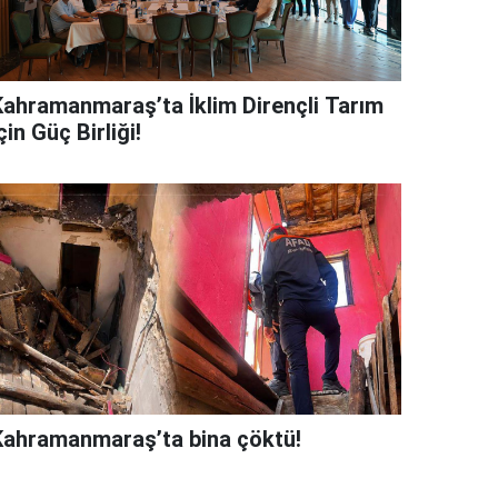
Kahramanmaraş’ta İklim Dirençli Tarım
çin Güç Birliği!
Kahramanmaraş’ta bina çöktü!