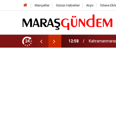
Manşetler
Günün Haberleri
Arşiv
Sitene Ekl
an Çavuş Ölü Bulundu
24
11:35
KSÜ Afşin'de G