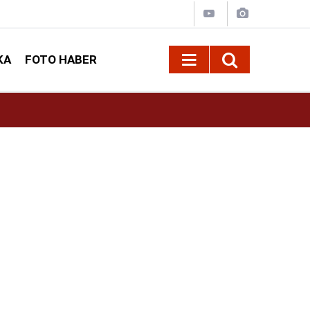
KA
FOTO HABER
10:14
Funda Arar konser için Kahramanmaraş’a geliy