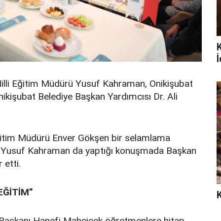
İ
Milli Eğitim Müdürü Yusuf Kahraman, Onikişubat
ikişubat Belediye Başkan Yardımcısı Dr. Ali
 Eğitim Müdürü Enver Gökşen bir selamlama
rü Yusuf Kahraman da yaptığı konuşmada Başkan
 etti.
EĞİTİM”
 Başkanı Hanefi Mahçiçek öğretmenlere hitap