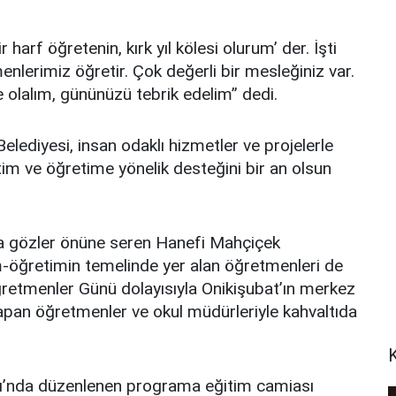
harf öğretenin, kırk yıl kölesi olurum’ der. İşti
nlerimiz öğretir. Çok değerli bir mesleğiniz var.
te olalım, gününüzü tebrik edelim” dedi.
elediyesi, insan odaklı hizmetler ve projelerle
m ve öğretime yönelik desteğini bir an olsun
ta gözler önüne seren Hanefi Mahçiçek
m-öğretimin temelinde yer alan öğretmenleri de
etmenler Günü dolayısıyla Onikişubat’ın merkez
yapan öğretmenler ve okul müdürleriyle kahvaltıda
sı’nda düzenlenen programa eğitim camiası