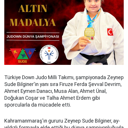
Türkiye Down Judo Milli Takımı, şampiyonada Zeynep
Sude Bilginer'in yanı sıra Firuze Ferda Şevval Devrim,
Ahmet Eymen Danacı, Musa Alan, Ahmet Ünal,
Doğukan Coşar ve Talha Ahmet Erdem gibi
sporcularla da mücadele etti.
Kahramanmaraş'ın gururu Zeynep Sude Bilginer, ay-
yıldızlı formayla elde ettiği bu dünya şampiyonluğuyla