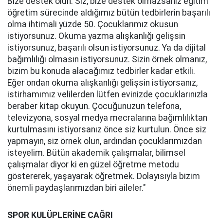
Bize destek olun. Siz, bize destek olmazsanız eğitim
öğretim sürecinde aldığımız bütün tedbirlerin başarılı
olma ihtimali yüzde 50. Çocuklarımız okusun
istiyorsunuz. Okuma yazma alışkanlığı gelişsin
istiyorsunuz, başarılı olsun istiyorsunuz. Ya da dijital
bağımlılığı olmasın istiyorsunuz. Sizin örnek olmanız,
bizim bu konuda alacağımız tedbirler kadar etkili.
Eğer ondan okuma alışkanlığı gelişsin istiyorsanız,
istirhamımız velilerden lütfen evinizde çocuklarınızla
beraber kitap okuyun. Çocuğunuzun telefona,
televizyona, sosyal medya mecralarına bağımlılıktan
kurtulmasını istiyorsanız önce siz kurtulun. Önce siz
yapmayın, siz örnek olun, ardından çocuklarımızdan
isteyelim. Bütün akademik çalışmalar, bilimsel
çalışmalar diyor ki en güzel öğretme metodu
göstererek, yaşayarak öğretmek. Dolayısıyla bizim
önemli paydaşlarımızdan biri aileler."
SPOR KULÜPLERİNE ÇAĞRI