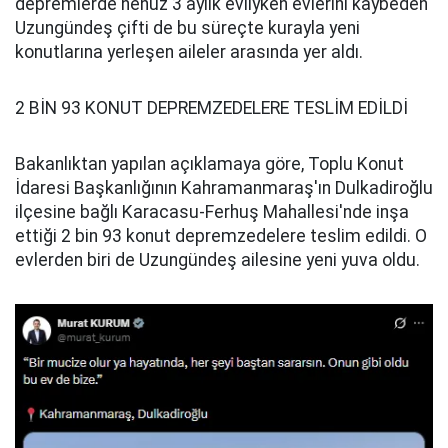
depremlerde henüz 3 aylık evliyken evlerini kaybeden
Uzungündeş çifti de bu süreçte kurayla yeni
konutlarına yerleşen aileler arasında yer aldı.
2 BİN 93 KONUT DEPREMZEDELERE TESLİM EDİLDİ
Bakanlıktan yapılan açıklamaya göre, Toplu Konut
İdaresi Başkanlığının Kahramanmaraş'ın Dulkadiroğlu
ilçesine bağlı Karacasu-Ferhuş Mahallesi'nde inşa
ettiği 2 bin 93 konut depremzedelere teslim edildi. O
evlerden biri de Uzungündeş ailesine yeni yuva oldu.