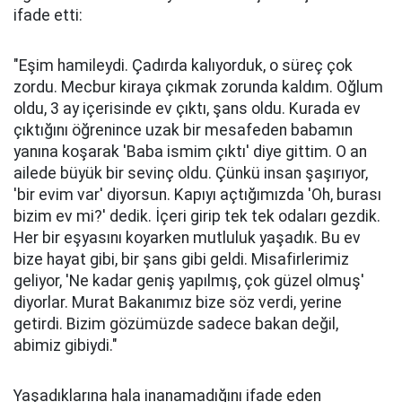
ifade etti:
"Eşim hamileydi. Çadırda kalıyorduk, o süreç çok
zordu. Mecbur kiraya çıkmak zorunda kaldım. Oğlum
oldu, 3 ay içerisinde ev çıktı, şans oldu. Kurada ev
çıktığını öğrenince uzak bir mesafeden babamın
yanına koşarak 'Baba ismim çıktı' diye gittim. O an
ailede büyük bir sevinç oldu. Çünkü insan şaşırıyor,
'bir evim var' diyorsun. Kapıyı açtığımızda 'Oh, burası
bizim ev mi?' dedik. İçeri girip tek tek odaları gezdik.
Her bir eşyasını koyarken mutluluk yaşadık. Bu ev
bize hayat gibi, bir şans gibi geldi. Misafirlerimiz
geliyor, 'Ne kadar geniş yapılmış, çok güzel olmuş'
diyorlar. Murat Bakanımız bize söz verdi, yerine
getirdi. Bizim gözümüzde sadece bakan değil,
abimiz gibiydi."
Yaşadıklarına hala inanamadığını ifade eden