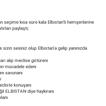
 seçime kısa süre kala Elbistan’lı hemşerilerine
rları paylaştı;
 sizin sesiniz olup Elbistan’a gelip yanınızda
arı alıp meclise götüreni
 için mücadele edeni
ını savunanı
i
ecliste konuşanı
ğil ELBISTAN diye haykıranı
lanı