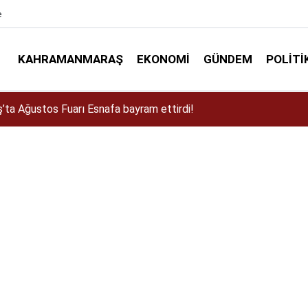
e
KAHRAMANMARAŞ
EKONOMI
GÜNDEM
POLITI
a Dulkadiroğlu Kırsalına 45 Milyonluk Yol Yatırımı!