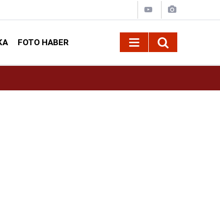
KA
FOTO HABER
13:13
Geleneksel Ağustos Fuarı'nda Sahne Zakkum