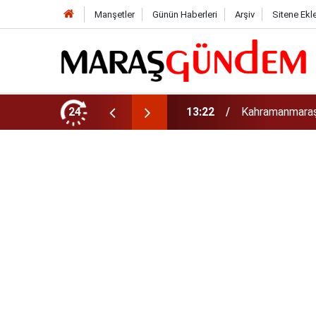
Manşetler
Günün Haberleri
Arşiv
Sitene Ekl
tirdi!
24
13:17
Kahramanmaraş’t