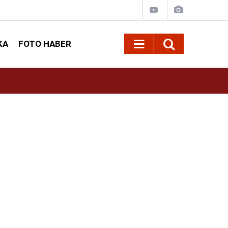
KA
FOTO HABER
13:11
Deri Kanserleri Erken Teşhisle Tedavi Edilebili