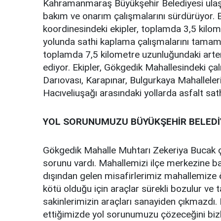
Kahramanmaraş Büyükşehir Belediyesi ulaşı
bakım ve onarım çalışmalarını sürdürüyor. 
koordinesindeki ekipler, toplamda 3,5 kilo
yolunda sathi kaplama çalışmalarını tamaml
toplamda 7,5 kilometre uzunluğundaki arte
ediyor. Ekipler, Gökgedik Mahallesindeki ç
Darıovası, Karapınar, Bulgurkaya Mahalleler
Hacıveliuşağı arasındaki yollarda asfalt sa
YOL SORUNUMUZU BÜYÜKŞEHİR BELEDİ
Gökgedik Mahalle Muhtarı Zekeriya Bucak çal
sorunu vardı. Mahallemizi ilçe merkezine bağ
dışından gelen misafirlerimiz mahallemize 
kötü olduğu için araçlar sürekli bozulur ve 
sakinlerimizin araçları sanayiden çıkmazdı
ettiğimizde yol sorunumuzu çözeceğini bizl