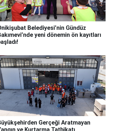
Onikişubat Belediyesi’nin Gündüz
Bakımevi’nde yeni dönemin ön kayıtları
aşladı!
Büyükşehirden Gerçeği Aratmayan
Yangın ve Kurtarma Tatbikatı