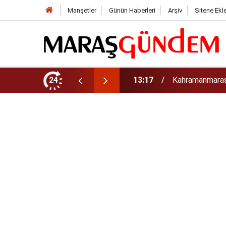
Manşetler
Günün Haberleri
Arşiv
Sitene Ekl
luk Yol Yatırımı!
24
13:13
Geleneksel Ağu