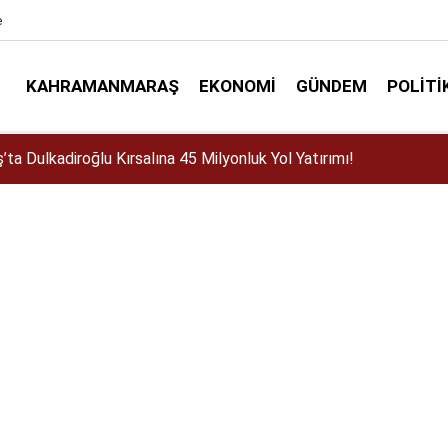
e
KAHRAMANMARAŞ
EKONOMI
GÜNDEM
POLITI
stos Fuarı'nda Sahne Zakkum'un!