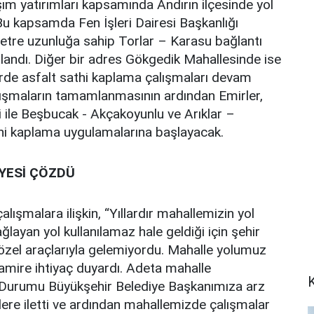
m yatırımları kapsamında Andırın ilçesinde yol
Bu kapsamda Fen İşleri Dairesi Başkanlığı
metre uzunluğa sahip Torlar – Karasu bağlantı
andı. Diğer bir adres Gökgedik Mahallesinde ise
rde asfalt sathi kaplama çalışmaları devam
alışmaların tamamlanmasının ardından Emirler,
i ile Beşbucak - Akçakoyunlu ve Arıklar –
thi kaplama uygulamalarına başlayacak.
YESİ ÇÖZDÜ
ışmalara ilişkin, “Yıllardır mahallemizin yol
layan yol kullanılamaz hale geldiği için şehir
özel araçlarıyla gelemiyordu. Mahalle yolumuz
tamire ihtiyaç duyardı. Adeta mahalle
. Durumu Büyükşehir Belediye Başkanımıza arz
ere iletti ve ardından mahallemizde çalışmalar